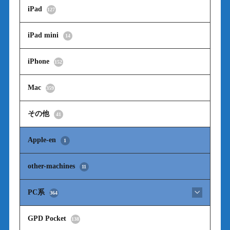
iPad
127
iPad mini
14
iPhone
152
Mac
359
その他
41
Apple-en
1
other-machines
11
PC系
364
GPD Pocket
138