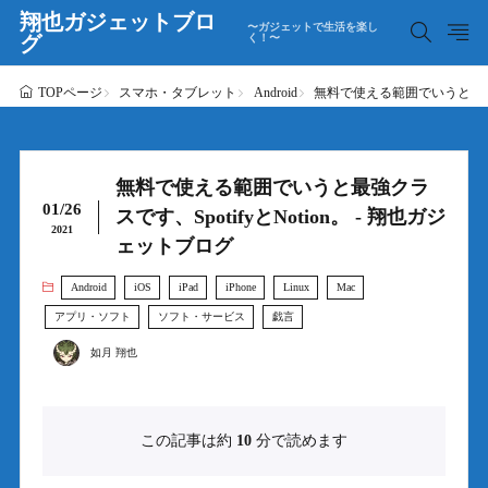
翔也ガジェットブロ
〜ガジェットで生活を楽し
グ
く！〜
スマホ・タブレット
Android
無料で使える範囲でいうと最強クラ
TOPページ
無料で使える範囲でいうと最強クラ
01/26
スです、SpotifyとNotion。 - 翔也ガジ
2021
ェットブログ
Android
iOS
iPad
iPhone
Linux
Mac
アプリ・ソフト
ソフト・サービス
戯言
如月 翔也
この記事は約
10
分で読めます