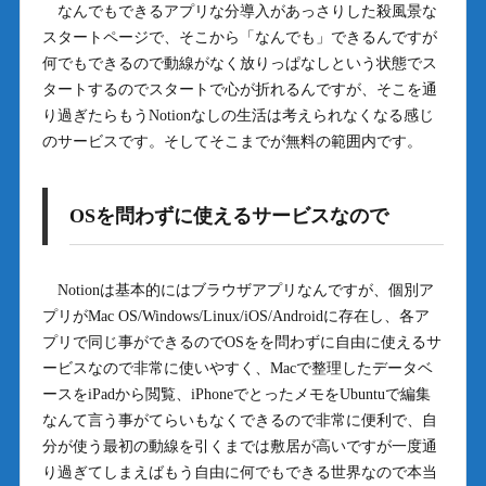
なんでもできるアプリな分導入があっさりした殺風景な
スタートページで、そこから「なんでも」できるんですが
何でもできるので動線がなく放りっぱなしという状態でス
タートするのでスタートで心が折れるんですが、そこを通
り過ぎたらもうNotionなしの生活は考えられなくなる感じ
のサービスです。そしてそこまでが無料の範囲内です。
OSを問わずに使えるサービスなので
Notionは基本的にはブラウザアプリなんですが、個別ア
プリがMac OS/Windows/Linux/iOS/Androidに存在し、各ア
プリで同じ事ができるのでOSをを問わずに自由に使えるサ
ービスなので非常に使いやすく、Macで整理したデータベ
ースをiPadから閲覧、iPhoneでとったメモをUbuntuで編集
なんて言う事がてらいもなくできるので非常に便利で、自
分が使う最初の動線を引くまでは敷居が高いですが一度通
り過ぎてしまえばもう自由に何でもできる世界なので本当