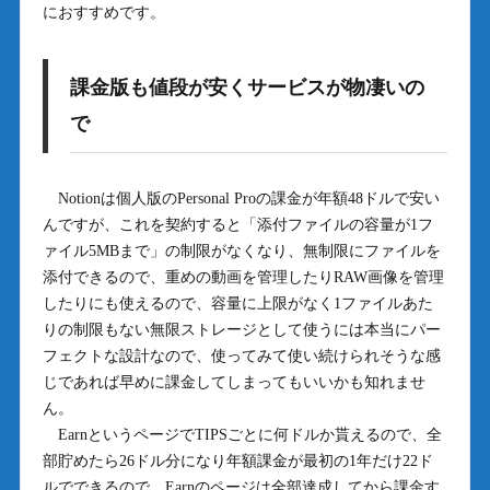
におすすめです。
課金版も値段が安くサービスが物凄いの
で
Notionは個人版のPersonal Proの課金が年額48ドルで安い
んですが、これを契約すると「添付ファイルの容量が1フ
ァイル5MBまで」の制限がなくなり、無制限にファイルを
添付できるので、重めの動画を管理したりRAW画像を管理
したりにも使えるので、容量に上限がなく1ファイルあた
りの制限もない無限ストレージとして使うには本当にパー
フェクトな設計なので、使ってみて使い続けられそうな感
じであれば早めに課金してしまってもいいかも知れませ
ん。
EarnというページでTIPSごとに何ドルか貰えるので、全
部貯めたら26ドル分になり年額課金が最初の1年だけ22ド
ルでできるので、Earnのページは全部達成してから課金す