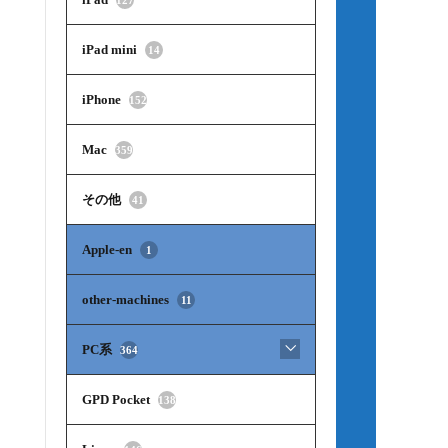
iPad mini
14
iPhone
152
Mac
359
その他
41
Apple-en
1
other-machines
11
PC系
364
GPD Pocket
138