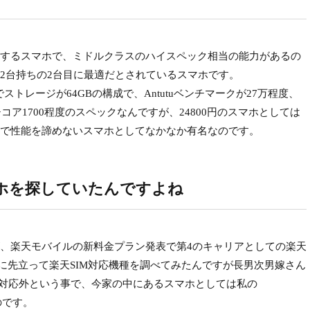
造・販売するスマホで、ミドルクラスのハイスペック相当の能力があるの
2台持ちの2台目に最適だとされているスマホです。
GBでストレージが64GBの構成で、Antutuベンチマークが27万程度、
コア1700程度のスペックなんですが、24800円のスマホとしては
で性能を諦めないスマホとしてなかなか有名なのです。
ホを探していたんですよね
緯ですが、楽天モバイルの新料金プラン発表で第4のキャリアとしての楽天
るに先立って楽天SIM対応機種を調べてみたんですが長男次男嫁さん
ixel3では対応外という事で、今家の中にあるスマホとしては私の
たのです。