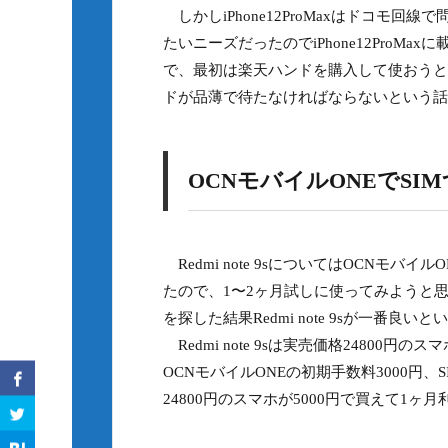
しかしiPhone12ProMaxはドコモ
たいニーズだったのでiPhone12ProM
で、最初は楽天ハンドを購入して使おうと
ドが品薄で待たなければならないという話
OCNモバイルONEでSI
Redmi note 9sについてはOCNモ
たので、1〜2ヶ月試しに使ってみようと
を探した結果Redmi note 9sが一番
Redmi note 9sは実売価格2480
OCNモバイルONEの初期手数料3000円、S
24800円のスマホが5000円で買えて