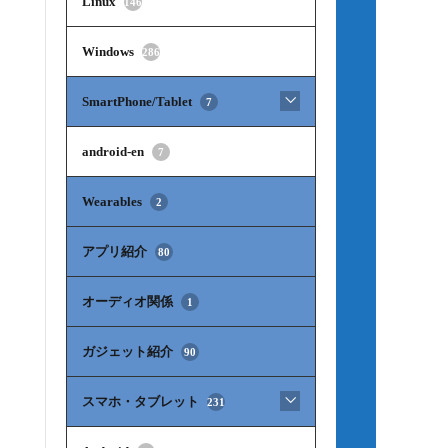
Linux
146
Windows
286
SmartPhone/Tablet
7
android-en
7
Wearables
2
アプリ紹介
80
オーディオ関係
1
ガジェット紹介
90
スマホ・タブレット
231