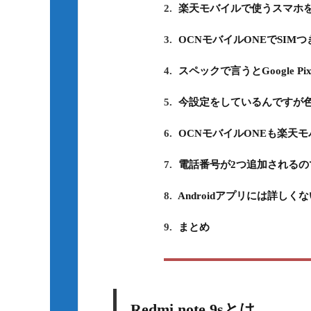
2.
楽天モバイルで使うスマホ
3.
OCNモバイルONEでSIM
4.
スペックで言うとGoogle P
5.
今設定をしているんですが
6.
OCNモバイルONEも楽天
7.
電話番号が2つ追加されるの
8.
Androidアプリには詳し
9.
まとめ
Redmi note 9sとは