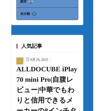
戯言
470
未分類
7
人気記事
9月 26, 2025
ALLDOCUBE iPlay
70 mini Pro|自腹レ
ビュー|中華でもわ
りと信用できるメ
ーカーの8インチタ