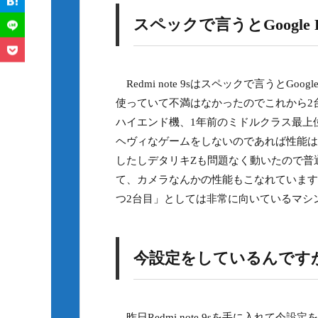
スペックで言うとGoogle
Redmi note 9sはスペックで言うとGo
使っていて不満はなかったのでこれから2
ハイエンド機、1年前のミドルクラス最上
ヘヴィなゲームをしないのであれば性能は
したしデタリキZも問題なく動いたので普
て、カメラなんかの性能もこなれています
つ2台目」としては非常に向いているマシ
今設定をしているんです
昨日Redmi note 9sを手に入れて