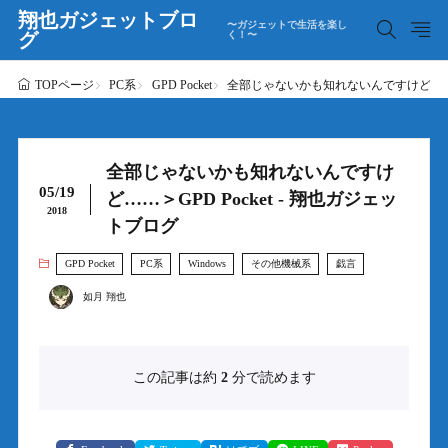
翔也ガジェットブロ
〜ガジェットで生活を楽し
グ
く！〜
PC系
GPD Pocket
全部じゃないかも知れないんですけど……＞GP
TOPページ
全部じゃないかも知れないんですけ
05/19
ど……＞GPD Pocket - 翔也ガジェッ
2018
トブログ
GPD Pocket
PC系
Windows
その他機械系
戯言
如月 翔也
この記事は約
2
分で読めます