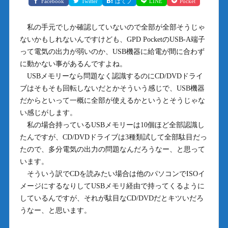
Facebook
Twitter
はてブ
LINE
Pocket
私の手元でしか確認していないので全部が全部そうじゃ
ないかもしれないんですけども、GPD PocketのUSB-A端子
って電気の出力が弱いのか、USB機器に給電が間に合わず
に動かない事があるんですよね。
USBメモリーなら問題なく認識するのにCD/DVDドライ
ブはそもそも回転しないだとかそういう感じで、USB機器
だからといって一概に全部が使えるかというとそうじゃな
い感じがします。
私の場合持っているUSBメモリーは10個ほど全部認識し
たんですが、CD/DVDドライブは3種類試して全部駄目だっ
たので、多分電気の出力の問題なんだろうなー、と思って
います。
そういう訳でCDを読みたい場合は他のパソコンでISOイ
メージにするなりしてUSBメモリ経由で持ってくるように
しているんですが、それが駄目なCD/DVDだとキツいだろ
うなー、と思います。