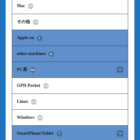
Mac
359
その他
41
Apple-en
1
other-machines
11
PC系
364
GPD Pocket
138
Linux
146
Windows
286
SmartPhone/Tablet
7