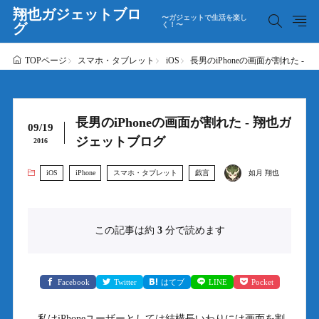
翔也ガジェットブロ
〜ガジェットで生活を楽し
グ
く！〜
スマホ・タブレット
iOS
長男のiPhoneの画面が割れた -
TOPページ
長男のiPhoneの画面が割れた - 翔也ガ
09/19
ジェットブログ
2016
iOS
iPhone
スマホ・タブレット
戯言
如月 翔也
この記事は約
3
分で読めます
Facebook
Twitter
はてブ
LINE
Pocket
私はiPhoneユーザーとしては結構長いわりには画面を割