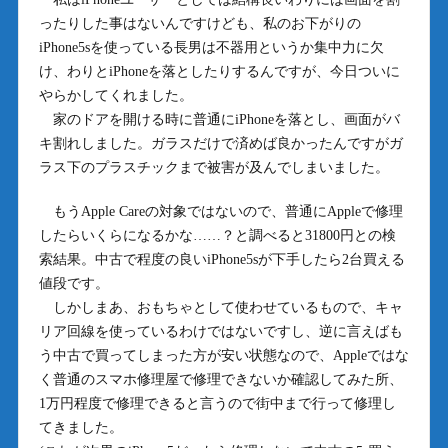
ったりした事はないんですけども、私のお下がりの
iPhone5sを使っている長男は不器用というか集中力に欠
け、わりとiPhoneを落としたりするんですが、今日ついに
やらかしてくれました。
家のドアを開ける時に普通にiPhoneを落とし、画面がバ
キ割れしました。ガラスだけで済めば良かったんですがガ
ラス下のプラスチックまで被害が及んでしまいました。
もうApple Careの対象ではないので、普通にAppleで修理
したらいくらになるかな……？と調べると31800円との検
索結果。中古で程度の良いiPhone5sが下手したら2台買える
値段です。
しかしまあ、おもちゃとして使わせているもので、キャ
リア回線を使っているわけではないですし、逆に言えばも
う中古で買ってしまった方が安い状態なので、Appleではな
く普通のスマホ修理屋で修理できないか確認してみた所、
1万円程度で修理できると言うので街中まで行って修理し
てきました。