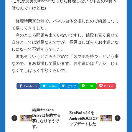
(これが次男のiPhone5だったら修理しないで中古の5s買う
所なんですけどね)
修理時間20分弱で、パネル自体交換したので綺麗になっ
て戻ってきました。
今のところ問題も出ていないですし、値段も安く直せて
自分としては満足なんですが、長男はしばらくお小遣いな
しになって不満そうでした。
まあそういうところも含めて「スマホを持つ」という事
なので、まあ我慢して貰います。お小遣いは「ナシ」じゃ
なくてしばらく半額くらいで。
Facebook
Twitter
はてブ
LINE
Pocket
結局Amazon
ZenPad s 8.0を
Driveは契約する
Android6.0.1にア
事になりそうで
ップデートした
す。