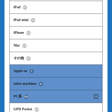
iPad
127
iPad mini
14
iPhone
152
Mac
359
その他
41
Apple-en
1
other-machines
11
PC系
364
GPD Pocket
138