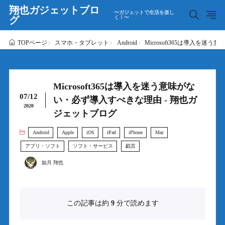
翔也ガジェットブロ
〜ガジェットで生活を楽し
グ
く！〜
スマホ・タブレット
Android
Microsoft365は導入を
TOPページ
Microsoft365は導入を迷う意味がな
07/12
い・必ず導入すべきな理由 - 翔也ガ
2020
ジェットブログ
Android
Apple
iOS
iPad
iPhone
Mac
アプリ・ソフト
ソフト・サービス
戯言
如月 翔也
この記事は約
9
分で読めます