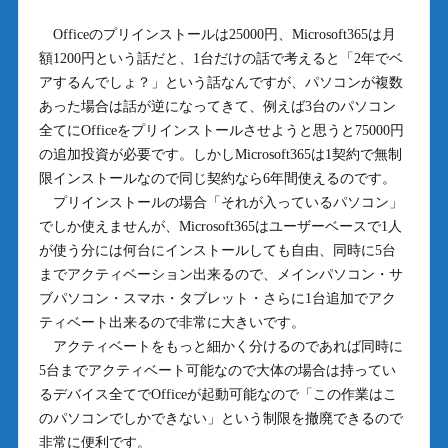
Officeのプリインストールは25000円、Microsoft365は月
額1200円という話だと、1台だけの話で考えると「2年でベ
アするんでしょ？」という話なんですが、パソコンが複数
あった場合は話が逆になってきて、例えば3台のパソコン
全てにOfficeをプリインストールさせようと思うと75000円
の追加投資が必要です。しかしMicrosoft365は1契約で無制
限インストールなので同じ契約なら6年間使えるのです。
プリインストールの場合「それが入っているパソコン」
でしか使えませんが、Microsoft365はユーザーベースで1人
が使う分には何台にインストールしても自由、同時に5台
までアクティベーション出来るので、メインパソコン・サ
ブパソコン・スマホ・タブレット・さらに1台追加でアク
ティベート出来るので非常に大きいです。
アクティベートをもっと細かく分けるのであれば同時に
5台までアクティベート可能なので大体の場合は持ってい
るデバイス全てでOfficeが起動可能なので「この作業はこ
のパソコンでしかできない」という制限を撤廃できるので
非常に便利です。