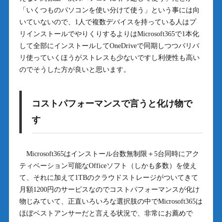
「いくつものパソコンを使い分けて使う」という事には向
いていないので、1人で複数デバイスを持っている人はプ
リインストールでやりくりするよりはMicrosoft365で1本化
して全部にインストールしてOneDriveで同期しつつバリバ
リ使っていくほうがストレスも少ないですし利便性も高い
のでそうした方が良いと思います。
コストパフォーマンスで言うと化け物で
す
Microsoft365はインストール台数無制限＋5台同時にアク
ティベーション可能なOfficeソフト（しかも多数）を使え
て、それに加えて1TBのクラウドストレージがついてきて
月額1200円のサービスなのでコストパフォーマンスが化け
物じみていて、正直いろいろな選択肢の中でMicrosoft365は
ほぼベストアンサーだと言える状況で、非常にお薦めで