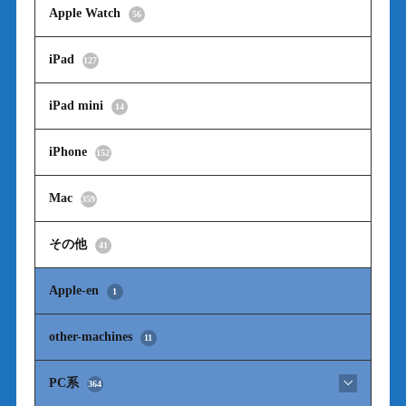
Apple Watch
56
iPad
127
iPad mini
14
iPhone
152
Mac
359
その他
41
Apple-en
1
other-machines
11
PC系
364