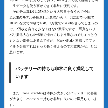
AppleProRAWに対応しており、RAWなので後で編集する時
に生データを使う事ができて非常に便利です。
その分写真1枚に25MBという大容量を食うので今回
512GBのモデルを用意した意味があり、512GBでも4枚で
100MBなので40枚で1GB、2万枚で512GBを食ってしまうの
で、2万枚と言うと少なくはない数字ですが、写真をバリ
バリ撮る人なら4〜5年で撮れてしまう量なのでちょっと心
もとない部分はあるんですが、MacやiPadと連携してファ
イルを分担すればもっと長く使えるので大丈夫かな、とは
思います。
バッテリーの持ちも非常に良く満足して
います
またiPhone12ProMaxは本体が大きい分バッテリーの容量
が大きく、バッテリー持ちが非常に良いので満足していま
す。