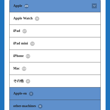
Apple
490
Apple Watch
56
iPad
127
iPad mini
14
iPhone
152
Mac
359
その他
41
Apple-en
1
other-machines
11