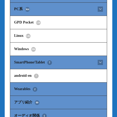
PC系
364
GPD Pocket
138
Linux
146
Windows
286
SmartPhone/Tablet
7
android-en
7
Wearables
2
アプリ紹介
80
オーディオ関係
1