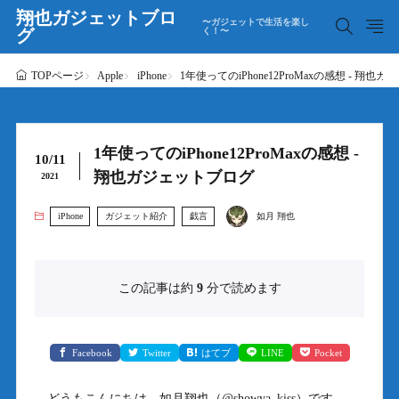
翔也ガジェットブロ
〜ガジェットで生活を楽し
グ
く！〜
Apple
iPhone
1年使ってのiPhone12ProMaxの感想 - 翔
TOPページ
1年使ってのiPhone12ProMaxの感想 -
10/11
翔也ガジェットブログ
2021
iPhone
ガジェット紹介
戯言
如月 翔也
この記事は約
9
分で読めます
Facebook
Twitter
はてブ
LINE
Pocket
どうもこんにちは、如月翔也（
@showya_kiss
）です。