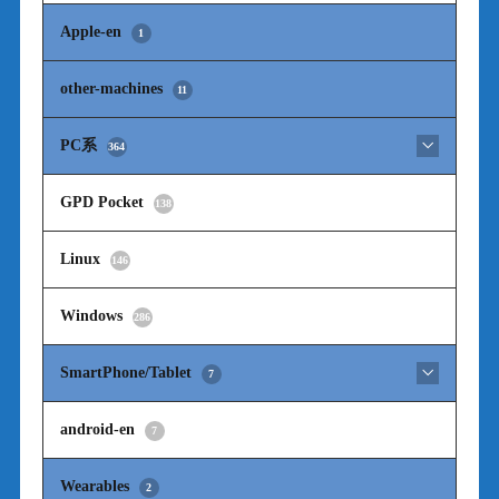
Apple-en
1
other-machines
11
PC系
364
GPD Pocket
138
Linux
146
Windows
286
SmartPhone/Tablet
7
android-en
7
Wearables
2