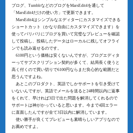
ブログ、TumblrなどのブログをMarsEdit4を通して
「MarsEdit4だけの使い方」で更新できます。
MarsEdit4はシンプルなエディターにカスタマイズできる
ショートカット（かなり自由にカスタマイズできます）を
使ってバリバリにブログを買いて完璧なプレビューを確認
して投稿し、投稿したデータはローカルに残してオフライ
ンでも読み返せるのです。
6100円という価格は安くないんですが、ブログエディタ
ーってサブスクリプション契約が多くて、結局長く使うと
高く付くので買い切りで6100円ならまだ良心的な範囲だと
思うんですよね。
あとこのプロダクト、英語でしかサポートを引き受けて
いないんですが。英語でメールを送ると24時間以内に返事
をくれて、早ければ3日で出た問題を解消してくれるので
サポートは神がかっていると思います。今まで4回エラー
に直面したんですが全て3日以内に解消しています。
使い勝手が良くてプレビューも素晴らしいアプリなので
お薦めですよ。