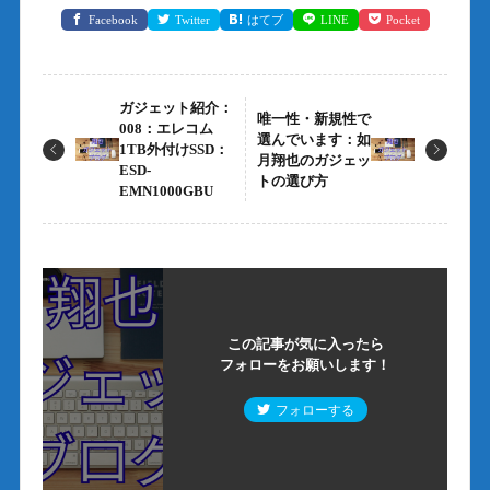
Facebook
Twitter
はてブ
LINE
Pocket
ガジェット紹介：
唯一性・新規性で
008：エレコム
選んでいます：如
1TB外付けSSD：
月翔也のガジェッ
ESD-
トの選び方
EMN1000GBU
この記事が気に入ったら
フォローをお願いします！
フォローする