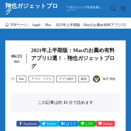
翔也ガジェットブロ
〜ガジェットで生活を楽し
グ
く！〜
Apple
Mac
2021年上半期版：Macのお薦め有料アプリ12選
TOPページ
2021年上半期版：Macのお薦め有料
06/23
アプリ12選！ - 翔也ガジェットブロ
2021
グ
Mac
アプリ・ソフト
アプリ紹介
戯言
如月 翔也
この記事は約
15
分で読めます
Facebook
Twitter
はてブ
LINE
Pocket