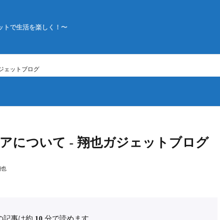
ットで生活を楽しく！〜
ガジェットブログ
アについて - 翔也ガジェットブログ
翔也
の記事は約
10
分で読めます