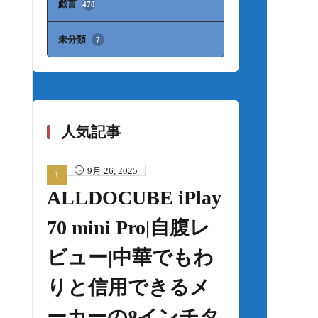
戯言
470
未分類
7
人気記事
9月 26, 2025
ALLDOCUBE iPlay
70 mini Pro|自腹レ
ビュー|中華でもわ
りと信用できるメ
ーカーの8インチタ