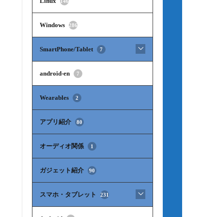
Linux
146
Windows
286
SmartPhone/Tablet
7
android-en
7
Wearables
2
アプリ紹介
80
オーディオ関係
1
ガジェット紹介
90
スマホ・タブレット
231