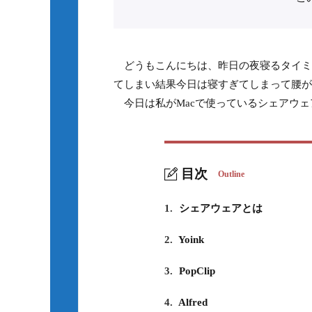
どうもこんにちは、昨日の夜寝るタイミ
てしまい結果今日は寝すぎてしまって腰が
今日は私がMacで使っているシェアウェ
目次
Outline
1.
シェアウェアとは
2.
Yoink
3.
PopClip
4.
Alfred