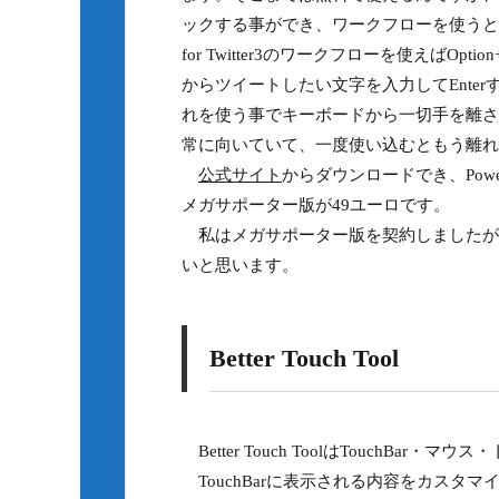
ックする事ができ、ワークフローを使うとAlfr
for Twitter3のワークフローを使えばOpt
からツイートしたい文字を入力してEnter
れを使う事でキーボードから一切手を離さ
常に向いていて、一度使い込むともう離れ
公式サイト
からダウンロードでき、Pow
メガサポーター版が49ユーロです。
私はメガサポーター版を契約しましたが、
いと思います。
Better Touch Tool
Better Touch ToolはTouchB
TouchBarに表示される内容をカスタ