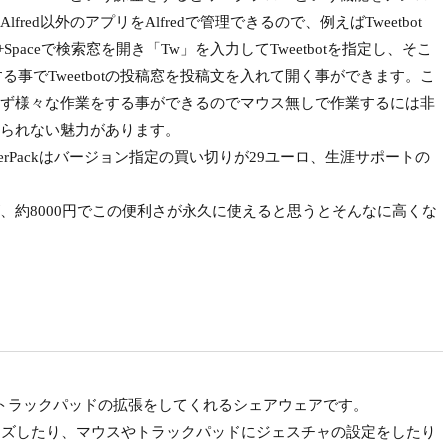
ed以外のアプリをAlfredで管理できるので、例えばTweetbot
ion+Spaceで検索窓を開き「Tw」を入力してTweetbotを指定し、そこ
する事でTweetbotの投稿窓を投稿文を入れて開く事ができます。こ
ず様々な作業をする事ができるのでマウス無しで作業するには非
られない魅力があります。
erPackはバージョン指定の買い切りが29ユーロ、生涯サポートの
約8000円でこの便利さが永久に使えると思うとそんなに高くな
ar・マウス・トラックパッドの拡張をしてくれるシェアウェアです。
マイズしたり、マウスやトラックパッドにジェスチャの設定をしたり