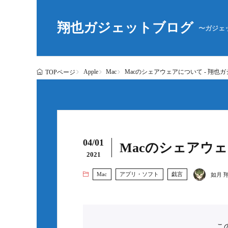
翔也ガジェットブログ
〜ガジェ
Apple
Mac
Macのシェアウェアについて - 翔也
TOPページ
04/01
Macのシェアウェ
2021
Mac
アプリ・ソフト
戯言
如月 
こ