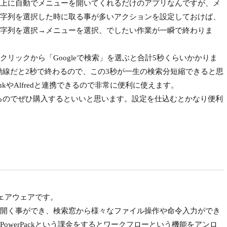
上に自動でメニューを開いてくれるだけのアプリなんですが、メ
字列を選択した時に取る事が多いアクションを設定しておけば、
字列を選択→メニューを選択、でしたい作業が一瞬で終わりま
リックから「Googleで検索」を選ぶと合計5秒くらいかかりま
選ぶ動線だと2秒で終わるので、この3秒が一生の検索分短縮できると思
inkやAlfredと連携できるので非常に便利に使えます。
売してるのでぜひ購入するといいと思います。設定を仕込むとかなり便利
シェアウェアです。
開く事ができ、検索窓から様々なファイル操作や命令入力ができ
owerPackという課金をするとワークフローという機能をアンロ