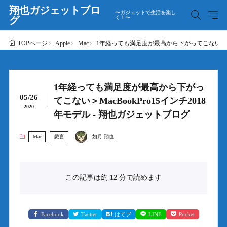
翔也ガジェットブロ
〜ガジェットで生活を楽し
グ
く！〜
Apple
Mac
1年経っても満足度が最高から下がってこない＞MacB
TOPページ
1年経っても満足度が最高から下がっ
05/26
てこない＞MacBookPro15インチ2018
2020
年モデル - 翔也ガジェットブログ
Mac
戯言
如月 翔也
この記事は約
12
分で読めます
Facebook
Twitter
はてブ
LINE
Pocket