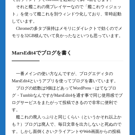
それと艦これの廃プレイヤーなので「艦これウィジェッ
ト」を使って艦これを別ウィンドウ化しており、常時起動
しています。
Chromeの多タブ保持はメモリにダイレクトで効くのでメ
モリを32GB積んでいて良かったなといつも思っています。
MarsEdit4でブログを書く
一番メインの使い方なんですが、ブログエディタの
MarsEdit4というアプリを使ってブログを書いています。
ブログの総数は9個ほどあってWordPress・はてなブロ
グ・TumblrなんですがMarsEdit4を通す事で同じ使用感でブ
ログサービスをまたがって投稿できるので非常に便利で
す。
艦これの廃人っぷりと同じくらい（というかそれ以上か
も？）ブログは廃人で、毎日文章を出力しないと死ぬので
す。しかし面倒くさいクライアントやWeb画面からの投稿