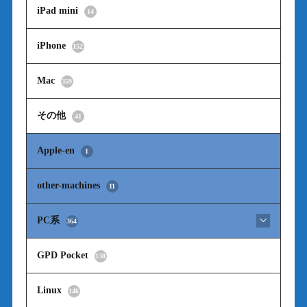
iPad mini
14
iPhone
152
Mac
359
その他
41
Apple-en
1
other-machines
11
PC系
364
GPD Pocket
138
Linux
146