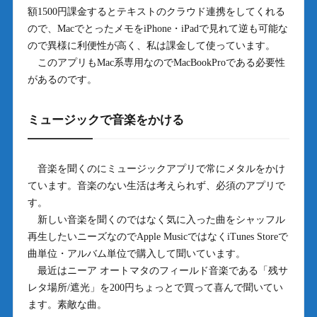
額1500円課金するとテキストのクラウド連携をしてくれる
ので、MacでとったメモをiPhone・iPadで見れて逆も可能な
ので異様に利便性が高く、私は課金して使っています。
このアプリもMac系専用なのでMacBookProである必要性
があるのです。
ミュージックで音楽をかける
音楽を聞くのにミュージックアプリで常にメタルをかけ
ています。音楽のない生活は考えられず、必須のアプリで
す。
新しい音楽を聞くのではなく気に入った曲をシャッフル
再生したいニーズなのでApple MusicではなくiTunes Storeで
曲単位・アルバム単位で購入して聞いています。
最近はニーア オートマタのフィールド音楽である「残サ
レタ場所/遮光」を200円ちょっとで買って喜んで聞いてい
ます。素敵な曲。