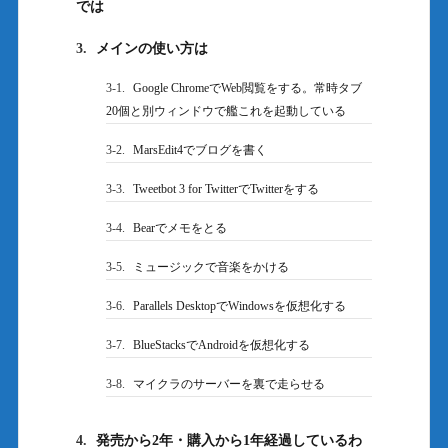
では
3.
メインの使い方は
3-1.
Google ChromeでWeb閲覧をする。常時タブ
20個と別ウィンドウで艦これを起動している
3-2.
MarsEdit4でブログを書く
3-3.
Tweetbot 3 for TwitterでTwitterをする
3-4.
Bearでメモをとる
3-5.
ミュージックで音楽をかける
3-6.
Parallels DesktopでWindowsを仮想化する
3-7.
BlueStacksでAndroidを仮想化する
3-8.
マイクラのサーバーを裏で走らせる
4.
発売から2年・購入から1年経過しているわ