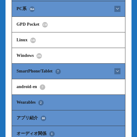
PC系
364
GPD Pocket
138
Linux
146
Windows
286
SmartPhone/Tablet
7
android-en
7
Wearables
2
アプリ紹介
80
オーディオ関係
1