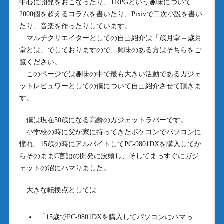
中心に開発をおこなったり、TRPGという趣味について
2000個を超えるコラムを書いたり、Pixivで二次小説を書い
たり、音楽を作ったりしています。
マルチクリエイターとしての自己紹介は「
歳月堂 – 歳月
堂とは
」でしておりますので、興味のある方はそちらをご
覧ください。
このページでは趣味の中で最も大きい活動であるガジェ
ットレビュワーとしての僕について自己紹介させて頂きま
す。
僕は現在50歳になる高齢のガジェットラバーです。
小学校の時に父が家に持ってきたポケコンでパソコンに
憧れ、15歳の時にアルバイトしてPC-9801DXを購入してか
らそのままC言語の開発に没頭し、そしてまっすぐにガジ
ェットの沼にハマりました。
大きな転換点としては
「15歳でPC-9801DXを購入してパソコンにハマっ