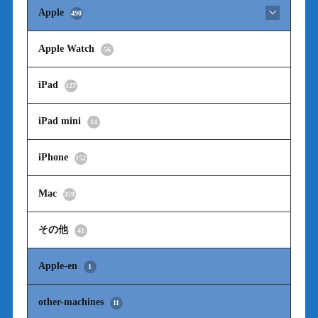
Apple
490
Apple Watch
56
iPad
127
iPad mini
14
iPhone
152
Mac
359
その他
41
Apple-en
1
other-machines
11