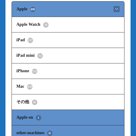
Apple
490
Apple Watch
56
iPad
127
iPad mini
14
iPhone
152
Mac
359
その他
41
Apple-en
1
other-machines
11