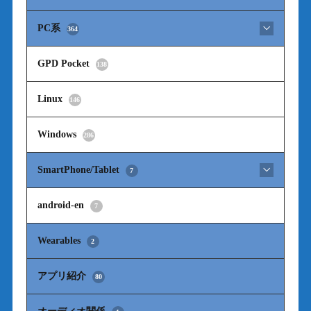
PC系
364
GPD Pocket
138
Linux
146
Windows
286
SmartPhone/Tablet
7
android-en
7
Wearables
2
アプリ紹介
80