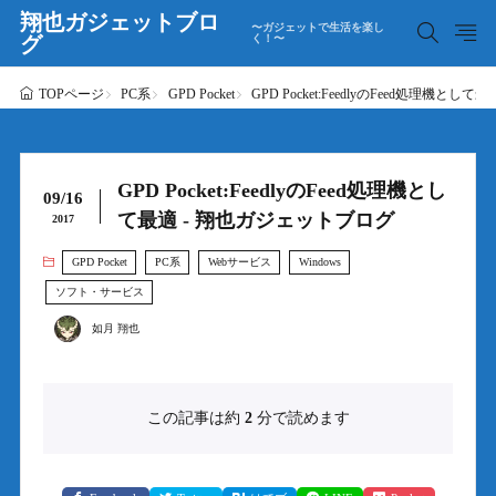
翔也ガジェットブロ
〜ガジェットで生活を楽し
グ
く！〜
PC系
GPD Pocket
GPD Pocket:FeedlyのFeed処理機と
TOPページ
GPD Pocket:FeedlyのFeed処理機とし
09/16
て最適 - 翔也ガジェットブログ
2017
GPD Pocket
PC系
Webサービス
Windows
ソフト・サービス
如月 翔也
この記事は約
2
分で読めます