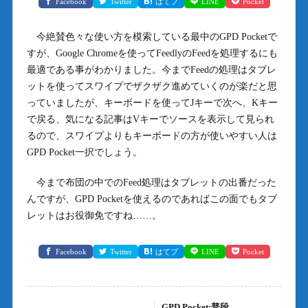
Facebook
Twitter
はてブ
LINE
Pocket
今絶賛色々な使い方を模索している最中のGPD Pocketで
すが、Google Chromeを使ってFeedlyのFeedを処理するにも
最適である事がわかりました。今までFeedの処理はタブレ
ットを使ってスワイプでザクザク進めていくのが楽だと思
っていましたが、キーボードを使ってJキーで次へ、Kキー
で戻る、気になる記事はVキーでソースを表示して見られ
るので、スワイプよりもキーボードの方が使いやすい人は
GPD Pocket一択でしょう。
今まで布団の中でのFeed処理はタブレットの出番だった
んですが、GPD Pocketを使えるのであればこの面でもタブ
レットはお役御免ですね……。
Facebook
Twitter
はてブ
LINE
Pocket
GPD Pocket:普段