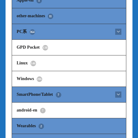
Apple-en
1
other-machines
11
PC系
364
GPD Pocket
138
Linux
146
Windows
286
SmartPhone/Tablet
7
android-en
7
Wearables
2