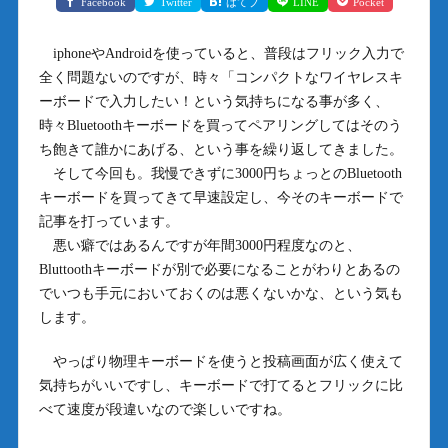
Facebook
Twitter
はてブ
LINE
Pocket
iphoneやAndroidを使っていると、普段はフリック入力で
全く問題ないのですが、時々「コンパクトなワイヤレスキ
ーボードで入力したい！という気持ちになる事が多く、
時々Bluetoothキーボードを買ってペアリングしてはそのう
ち飽きて誰かにあげる、という事を繰り返してきました。
そして今回も。我慢できずに3000円ちょっとのBluetooth
キーボードを買ってきて早速設定し、今そのキーボードで
記事を打っています。
悪い癖ではあるんですが年間3000円程度なのと、
Bluttoothキーボードが別で必要になることがわりとあるの
でいつも手元においておくのは悪くないかな、という気も
します。
やっぱり物理キーボードを使うと投稿画面が広く使えて
気持ちがいいですし、キーボードで打てるとフリックに比
べて速度が段違いなので楽しいですね。