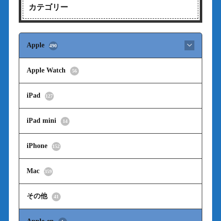
カテゴリー
Apple
490
Apple Watch
56
iPad
127
iPad mini
14
iPhone
152
Mac
359
その他
41