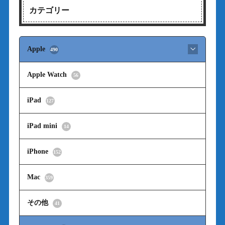
カテゴリー
Apple
490
Apple Watch
56
iPad
127
iPad mini
14
iPhone
152
Mac
359
その他
41