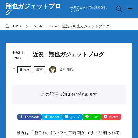
翔也ガジェットブロ
〜ガジェットで生活を楽し
グ
く！〜
Apple
iPhone
近況 - 翔也ガジェットブログ
TOPページ
10/23
近況 - 翔也ガジェットブログ
2013
iPhone
戯言
如月 翔也
この記事は約
2
分で読めます
Facebook
Twitter
はてブ
LINE
Pocket
最近は「艦これ」にハマって時間がゴリゴリ削られて、