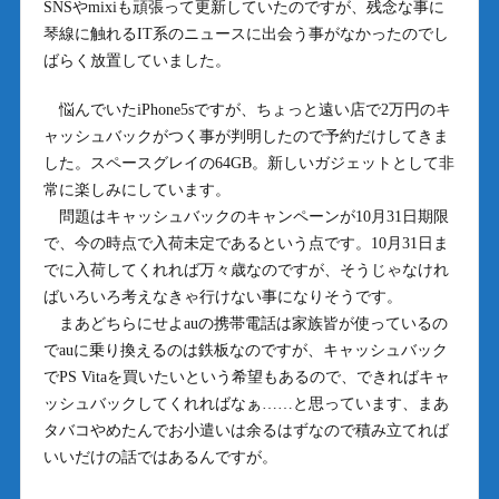
SNSやmixiも頑張って更新していたのですが、残念な事に
琴線に触れるIT系のニュースに出会う事がなかったのでし
ばらく放置していました。
悩んでいたiPhone5sですが、ちょっと遠い店で2万円のキ
ャッシュバックがつく事が判明したので予約だけしてきま
した。スペースグレイの64GB。新しいガジェットとして非
常に楽しみにしています。
問題はキャッシュバックのキャンペーンが10月31日期限
で、今の時点で入荷未定であるという点です。10月31日ま
でに入荷してくれれば万々歳なのですが、そうじゃなけれ
ばいろいろ考えなきゃ行けない事になりそうです。
まあどちらにせよauの携帯電話は家族皆が使っているの
でauに乗り換えるのは鉄板なのですが、キャッシュバック
でPS Vitaを買いたいという希望もあるので、できればキャ
ッシュバックしてくれればなぁ……と思っています、まあ
タバコやめたんでお小遣いは余るはずなので積み立てれば
いいだけの話ではあるんですが。