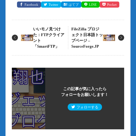
Facebook
Twitter
はてブ
LINE
Pocket
いいモノ見つけ
FileZilla プロジ
た：FTPクライア
ェクト日本語トッ
ント
プページ –
「SmartFTP」
SourceForge.JP
この記事が気に入ったら
フォローをお願いします！
フォローする