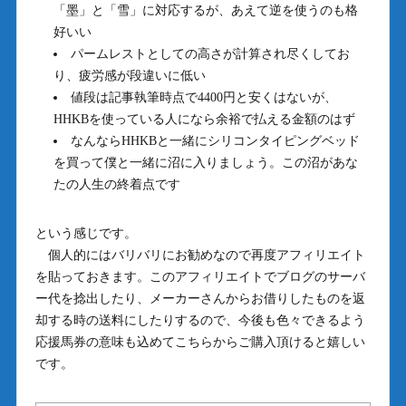
「墨」と「雪」に対応するが、あえて逆を使うのも格
好いい
パームレストとしての高さが計算され尽くしてお
り、疲労感が段違いに低い
値段は記事執筆時点で4400円と安くはないが、
HHKBを使っている人になら余裕で払える金額のはず
なんならHHKBと一緒にシリコンタイピングベッド
を買って僕と一緒に沼に入りましょう。この沼があな
たの人生の終着点です
という感じです。
個人的にはバリバリにお勧めなので再度アフィリエイト
を貼っておきます。このアフィリエイトでブログのサーバ
ー代を捻出したり、メーカーさんからお借りしたものを返
却する時の送料にしたりするので、今後も色々できるよう
応援馬券の意味も込めてこちらからご購入頂けると嬉しい
です。