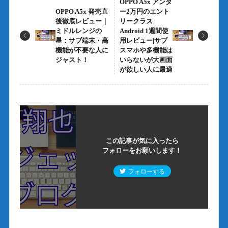
OPPO A5x アンダ
OPPO A5x 発売直
ー2万円のエント
後徹底レビュー｜
リークラス
ミドルレンジの
Android 1週間使
星：サブ端末・高
用レビュー|サブ
機能が不要な人に
スマホや多機能は
ジャスト！
いらないが大画面
が欲しい人に最適
この記事が気に入ったら
フォローをお願いします！
フォローする