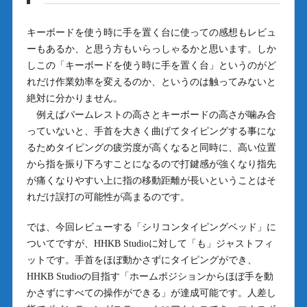
キーボードを使う時に手を置く台に使っての感想もレビュ
ーもあるか、と思う方もいらっしゃるかと思います。しか
しこの「キーボードを使う時に手を置く台」というのがど
れだけ作業効率を変えるのか、というのは触ってみないと
絶対に分かりません。
例えばパームレストの高さとキーボードの高さが噛み合
っていないと、手首を大きく曲げてタイピングする事にな
るためタイピングの疲労度が高くなると同時に、高い位置
から指を振り下ろすことになるので打鍵感が強くなり指先
が痛くなりやすい上に指の移動距離が長いということはそ
れだけ誤打の可能性が高まるのです。
では、今回レビューする「シリコンタイピングベッド」に
ついてですが、HHKB Studioに対して「も」ジャストフィ
ットです。手首をほぼ動かさずにタイピングができ、
HHKB Studioの目指す「ホームポジションからほぼ手を動
かさずにすべての操作ができる」が達成可能です。人差し