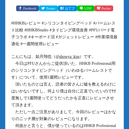
Facebook
Twitter
はてブ
LINE
Pocket
#HHKBレビュー #シリコンタイピングベッド #パームレス
ト比較 #HHKBStudio #タイピング環境改善 #PFUバード電
子コラボ #キーボード沼 #ガジェットレビュー #作業環境最
適化 #一週間使用レビュー
こんにちは、如月翔也（
@showya_kiss
）です。
今日はPFUさんからご提供頂いた、HHKB Professional用
のシリコンタイピングベッド（いわゆるパームレストで
す）について、使用1週間レビューです。
頂いたものとは言え、読者の皆さんに嘘を教えるわけに
はいかないですし、何より僕は自分に正直でいたいので忖
度無しで1週間使ってどうだったかを正直にレビューさせ
て頂きます。
ただし一点ご注意がありまして、今回のレビューはかな
りのニッチ層が対象のレビューになります。
何故かと言うと、僕が使っているのはHHKB Professional