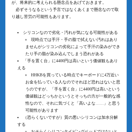
が、将来的に考えられる懸念点をあげておきます。
必ずそうなるという予言ではなくあくまで懸念なので取
り越し苦労の可能性もあります。
シリコンなので劣化・汚れが気になる可能性がある
現時点では手汗・手の脂で拭えない汚れはあり
ませんがシリコンの劣化によって手汗の染みができ
たり手の脂が染み込んでしまう恐れがある
「手を置く台」に4400円は高いという価値観もあり
える
HHKBを買っている時点でキーボードに4万近い
お金を払っている人なのでそれほど恐れはないと思
うのですが、「手を置く台」に4400円は高いという
価値観はどっちかというとそっちの方が一般的な感
性なので、それに気づくと「高いよな……」と思う
可能性があります
（恐らくないですが）質の悪いシリコンは加水分解
する
おそらくシリコンタイピングベッドではないと