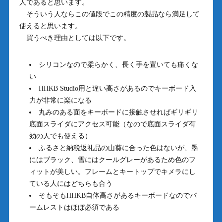
人であると思います。
そういう人ならこの値段でこの精度の製品なら満足して
使えると思います。
買うべき理由としては以下です。
シリコンなので柔らかく、長く手を置いても痛くな
い
HHKB Studio用と違い高さがあるのでキーボード入
力が非常に楽になる
丸みのある面をキーボードに接触させればギリギリ
底面スライダにアクセス可能（なので底面スライダ有
効の人でも使える）
ふるさと納税返礼品の山葵に合った色はないが、墨
にはブラック、雪にはクールグレーがあるため色のフ
ィットが美しい。フレームとキートップでキメラにし
ている人にはどちらも合う
そもそもHHKB自体高さがあるキーボードなのでパ
ームレストはほぼ必須である