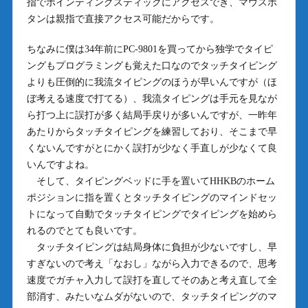
指でポインティングスティックにアクセスでき、マウスボ
タンは親指で直接アクセス可能だからです。
ちなみに僕は34年前にPC-9801を買ってから独学でタイピ
ングもプログラミングも覚えた口なのでタッチタイピング
よりも圧倒的に我流タイピングのほうが早いんですが（ほ
ぼ考える速度で打てる）、我流タイピングは手元を見なが
ら打つ上に誤打が多く結局手戻りが多いんですが、一昨年
あたりからタッチタイピングを練習しており、そこまで早
くないんですがとにかく誤打が少なく手直しが少なくて良
いんですよね。
そして、タイピングベッドに手を置いてHHKBのホーム
ポジションに指を置くとタッチタイピングのマインドセッ
トになって自動でタッチタイピングでタイピングを始めら
れるのでとても良いです。
タッチタイピングは結局身体に負担が少ないですし、早
すぎないので考え「なおし」ながら入力できるので、思考
速度でガチャ入力して誤打を直してそのあと考え直して全
部消す、みたいなムダがないので、タッチタイピングのマ