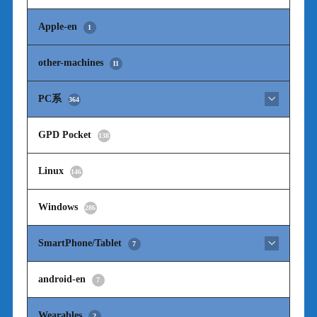
Apple-en
1
other-machines
11
PC系
364
GPD Pocket
138
Linux
146
Windows
286
SmartPhone/Tablet
7
android-en
7
Wearables
2