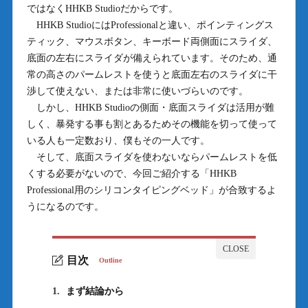
ではなくHHKB Studioだからです。
HHKB StudioにはProfessionalと違い、ポインティングス
ティック、マウスボタン、キーボード両側面にスライダ、
底面の左右にスライダが備えられています。そのため、通
常の高さのパームレストを使うと底面左右のスライダに干
渉して使えない、または非常に使いづらいのです。
しかし、HHKB Studioの側面・底面スライダは活用が難
しく、暴発する事も割とあるためその機能を切って使って
いる人も一定数おり、僕もその一人です。
そして、底面スライダを使わないならパームレストを低
くする必要がないので、今回ご紹介する「HHKB
Professional用のシリコンタイピングベッド」が合致するよ
うになるのです。
目次
Outline
1.
まず結論から