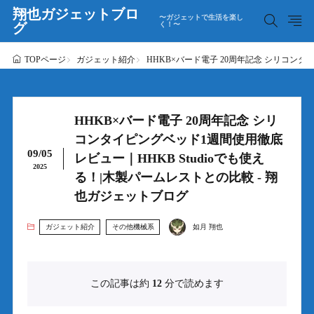
翔也ガジェットブロ
〜ガジェットで生活を楽し
グ
く！〜
ガジェット紹介
HHKB×バード電子 20周年記念 シリコンタ
TOPページ
HHKB×バード電子 20周年記念 シリ
コンタイピングベッド1週間使用徹底
09/05
レビュー｜HHKB Studioでも使え
2025
る！|木製パームレストとの比較 - 翔
也ガジェットブログ
ガジェット紹介
その他機械系
如月 翔也
この記事は約
12
分で読めます