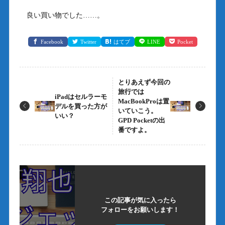
良い買い物でした……。
Facebook
Twitter
はてブ
LINE
Pocket
とりあえず今回の
旅行では
iPadはセルラーモ
MacBookProは置
デルを買った方が
いていこう。
いい？
GPD Pocketの出
番ですよ。
この記事が気に入ったら
フォローをお願いします！