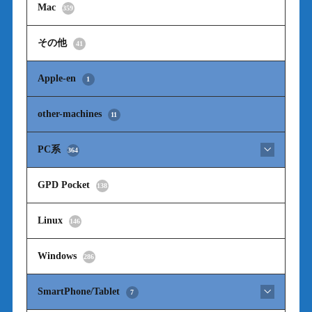
Mac
359
その他
41
Apple-en
1
other-machines
11
PC系
364
GPD Pocket
138
Linux
146
Windows
286
SmartPhone/Tablet
7