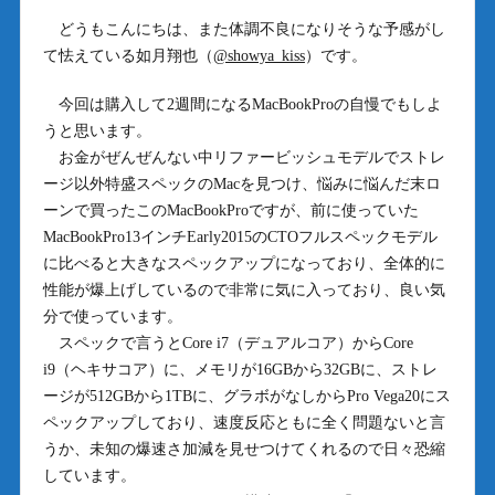
どうもこんにちは、また体調不良になりそうな予感がし
て怯えている如月翔也（
@showya_kiss
）です。
今回は購入して2週間になるMacBookProの自慢でもしよ
うと思います。
お金がぜんぜんない中リファービッシュモデルでストレ
ージ以外特盛スペックのMacを見つけ、悩みに悩んだ末ロ
ーンで買ったこのMacBookProですが、前に使っていた
MacBookPro13インチEarly2015のCTOフルスペックモデル
に比べると大きなスペックアップになっており、全体的に
性能が爆上げしているので非常に気に入っており、良い気
分で使っています。
スペックで言うとCore i7（デュアルコア）からCore
i9（ヘキサコア）に、メモリが16GBから32GBに、ストレ
ージが512GBから1TBに、グラボがなしからPro Vega20にス
ペックアップしており、速度反応ともに全く問題ないと言
うか、未知の爆速さ加減を見せつけてくれるので日々恐縮
しています。