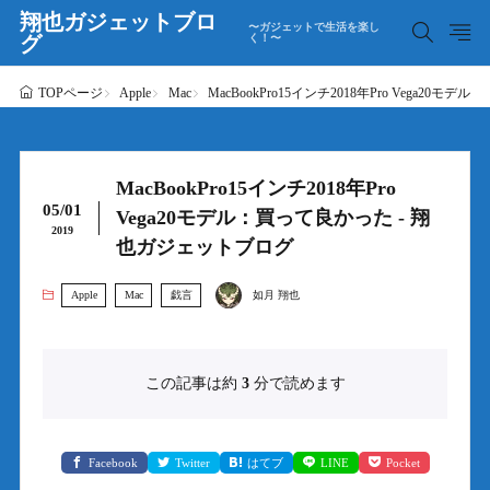
翔也ガジェットブロ
〜ガジェットで生活を楽し
グ
く！〜
Apple
Mac
MacBookPro15インチ2018年Pro Vega2
TOPページ
MacBookPro15インチ2018年Pro
05/01
Vega20モデル：買って良かった - 翔
2019
也ガジェットブログ
Apple
Mac
戯言
如月 翔也
この記事は約
3
分で読めます
Facebook
Twitter
はてブ
LINE
Pocket