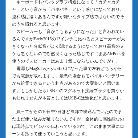
キーボードもパンタグラフ構造になって「カチャカチ
ャ」という音から「パキパキ」という感じになっており、
違和感は凄くあるんですが嫌いなタイプ感ではないのでそ
のうち慣れると思います。
スピーカーも「音がこもるようになった」と言われてい
るんですがEarly2015の13インチに比べるとスピーカーが大
きくなった分低音がよく聞けるようになっており高音のヌ
ケも悪くないので断然良くなった感じです（まあAirPodsを
使うのでスピーカーはあまり気にならないんですが）。
電源もMagSafeからUSB-Cになった事で左右どちらから
でも電源が取れますし、最悪の場合もモバイルバッテリー
から給電できるという利点があるので大変良いと思いま
す。もしかしたらUSB-Cのマグネット接続プラグを買うか
も知れませんが本質としてはUSB-Cは進化だと思います。
買ってからの10日中7日ほど風邪で寝込んでいたのでま
だまだ使い込みが足りないんですが、全体的に高性能なの
は現時点でビシバシ伝わっているので、このまま大事にロ
ーンを払って使っていこうと思います。