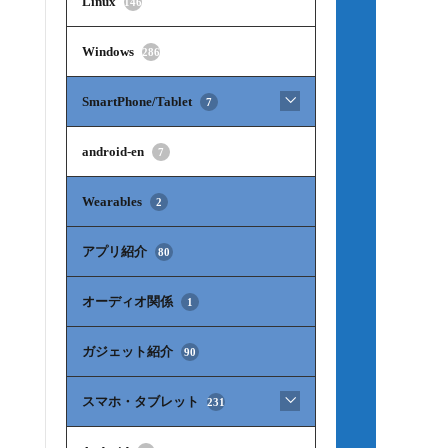
Linux
146
Windows
286
SmartPhone/Tablet
7
android-en
7
Wearables
2
アプリ紹介
80
オーディオ関係
1
ガジェット紹介
90
スマホ・タブレット
231