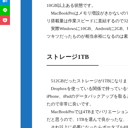
10GB以上ある状態です。
MacBookProはメモリ増設がきかない
リ搭載量は作業スピードに直結するので3
実際Windowsに10GB、Androidに
ツキツだったものが相当余裕になるのは素
ストレージ1TB
512GBだったストレージが1TBになり
Dropboxを使っている関係で持ってい
iPhone、iPadのデータバックアップ
たので非常に良いです。
MacBookProでは4TBまでバリエーシ
だと思うので、1TBを選んで良かったな
それ以上に必要になったらポータブルHD