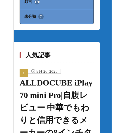
戯言
470
未分類
7
人気記事
9月 26, 2025
ALLDOCUBE iPlay
70 mini Pro|自腹レ
ビュー|中華でもわ
りと信用できるメ
ーカーの8インチタ