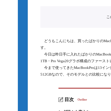
こ
どうもこんにちは、買ったばかりのMacB
す。
今日は昨日手に入れたばかりのMacBookPr
1TB・Pro Vega20グラボ構成のファ
今まで使ってきたMacBookProは13インチE
512GBなので、そのモデルとの比較にな
目次
Outline