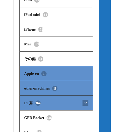
iPad mini
14
iPhone
152
Mac
359
その他
41
Apple-en
1
other-machines
11
PC系
364
GPD Pocket
138