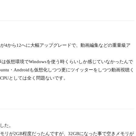
が4から12へに大幅アップグレードで、動画編集などの重量級ア
る事は仮想環境でWindowsを使う時くらいしか感じていなかったんで
buntu・Androidも仮想化しつつ更にツイッターをしつつ動画視聴く
CPUとしては全く問題ないです。
ました。
リが2GB程度だったんですが、32GBになった事で空きメモリが