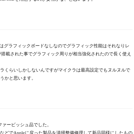
15年モデルはグラフィックボードなしなのでグラフィック性能はそれなりレ
ega20が搭載された事でグラフィック周りが相当強化されたので長く使え
ラくらいしかしないんですがマイクラは最高設定でもヌルヌルで
うかと思います。
リファービッシュ品でした。
どでAppleに戻った製品を清掃整備修理して新品同様にしたもの