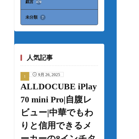
戯言
470
未分類
7
人気記事
9月 26, 2025
ALLDOCUBE iPlay
70 mini Pro|自腹レ
ビュー|中華でもわ
りと信用できるメ
ーカーの8インチタ