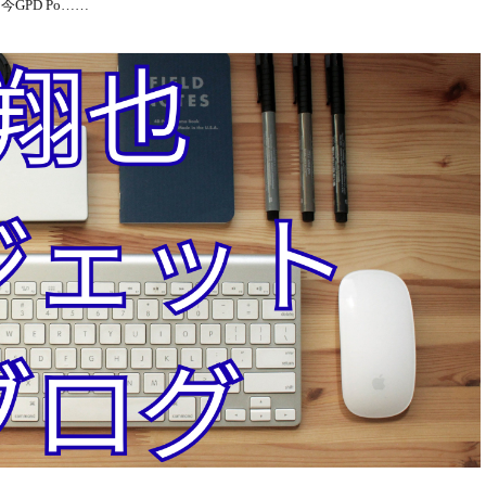
PD Po……