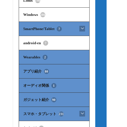
Linux
146
Windows
286
SmartPhone/Tablet
7
android-en
7
Wearables
2
アプリ紹介
80
オーディオ関係
1
ガジェット紹介
90
スマホ・タブレット
231