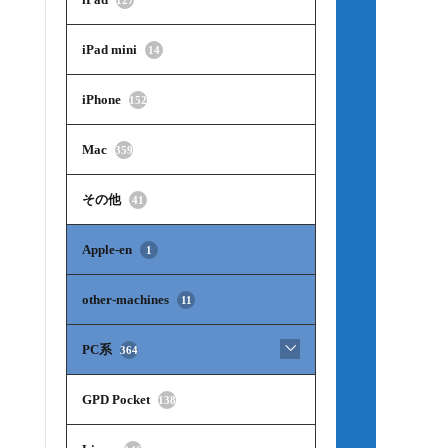
iPad mini
14
iPhone
152
Mac
359
その他
41
Apple-en
1
other-machines
11
PC系
364
GPD Pocket
138