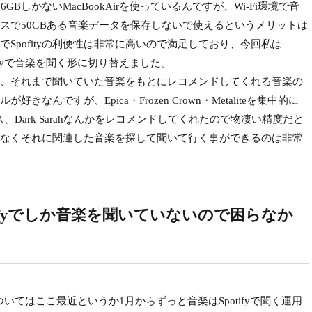
しかないMacBookAirを使っているんですが、Wi-Fi環境で音
スで50GBある音楽データを保存しないで使えるというメリットは
Spofityの利便性は非常に高いので満足しており、今回私は
otifyで音楽を聞く形に切り替えました。
高く、それまで聞いていた音楽をもとにレコメンドしてくれる音楽の
んですが、Epica・Frozen Crown・Metaliteを集中的に
ンス、Dark Sarahなんかをレコメンドしてくれたので物凄い精度だと
なくそれに関連した音楽を探して聞いて行く事ができるのは非常
tifyでしか音楽を聞いていないので困らなか
ついてはここ最近というか1月からずっと音楽はSpotifyで聞く運用