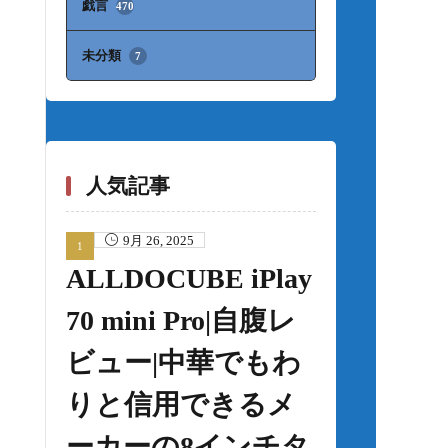
戯言
470
未分類
7
人気記事
9月 26, 2025
ALLDOCUBE iPlay
70 mini Pro|自腹レ
ビュー|中華でもわ
りと信用できるメ
ーカーの8インチタ