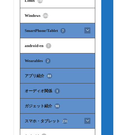
Linux
146
Windows
286
SmartPhone/Tablet
7
android-en
7
Wearables
2
アプリ紹介
80
オーディオ関係
1
ガジェット紹介
90
スマホ・タブレット
231