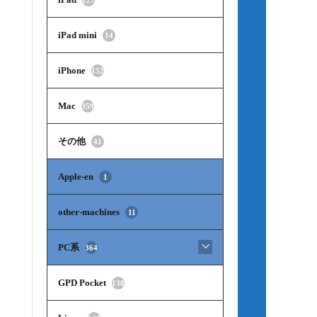
iPad mini
14
iPhone
152
Mac
359
その他
41
Apple-en
1
other-machines
11
PC系
364
GPD Pocket
138