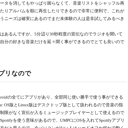
ータを消してもやっぱり困らなくて、音楽リストをシャッフル再
たりアルバムを順に再生したりできるので非常に便利で、これが
yを使うニーズは確実にあるのでまだ未体験の人は是非試してみるべき
あるんですが、5分辺り30秒程度の宣伝なのでラジオを聞いて
自分の好きな音楽だけを延々聞く事ができるのでとても良いので
応アプリなので
ux/iOS/Androidの全てにアプリがあり、全部同じ使い勝手で使う事ができる
ac OS版とLinux版はデスクトップ版として扱われるので音楽の指
制限がなく宣伝が入るミュージックプレイヤーとして使えるので
tifyを使う意味があるので、UMPCにOSを入れてSpotifyアプリ