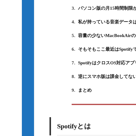
3.
パソコン版の月15時間制限
4.
私が持っている音楽データ
5.
容量の少ないMacBookA
6.
そもそもここ最近はSpoti
7.
SpotifyはクロスOS対応ア
8.
逆にスマホ版は課金してな
9.
まとめ
Spotifyとは