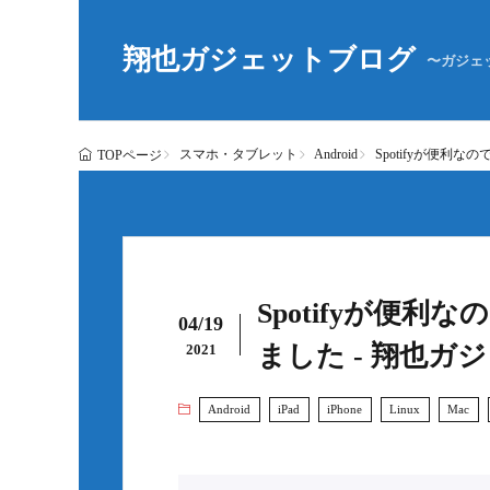
翔也ガジェットブログ
〜ガジェ
スマホ・タブレット
Android
Spotifyが便利
TOPページ
Spotifyが便
04/19
ました - 翔也ガ
2021
Android
iPad
iPhone
Linux
Mac