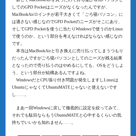
してのGPD Pocketはニーズがなくなったんですが、
MacBookAir11インチが若干大きくて「ごろ寝パソコン」に
は適さない感じなのでGPD Pocketのニーズがそこにあり、
そしてGPD Pocketを使うに当たりWindowsで使うのかLinux
で使うのか、という部分を考えなければならない感じなの
です。
本当はMacBookAirと引き換えに売り払ってしまうつもり
だったんですがごろ寝パソコンとしてのニーズが残る結果
となったので売り払うのはやめるにしても、OSをどうしよ
う、という部分が結構あるんですよね。
WindowsだとCPU張り付き問題が発生しますしLinuxは
UbuntuじゃなくてUbuntuMATEじゃないと使えないです
し……。
まあ一回Windowsに戻して徹底的に設定を絞ってみて、
それでも駄目ならもうUbuntuMATEと心中するくらいの気
持ちでいいかも知れません……。