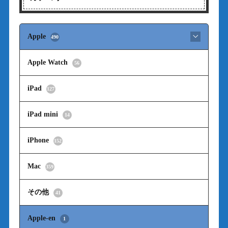
Apple
490
Apple Watch
56
iPad
127
iPad mini
14
iPhone
152
Mac
359
その他
41
Apple-en
1