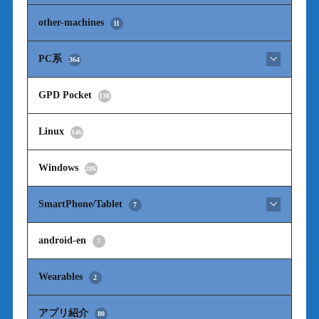
other-machines
11
PC系
364
GPD Pocket
138
Linux
146
Windows
286
SmartPhone/Tablet
7
android-en
7
Wearables
2
アプリ紹介
80