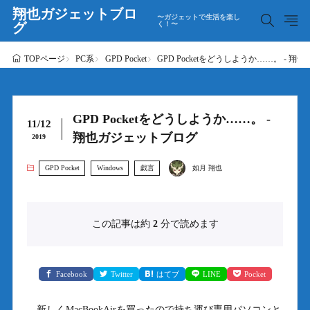
翔也ガジェットブロ
〜ガジェットで生活を楽し
グ
く！〜
PC系
GPD Pocket
GPD Pocketをどうしようか……。 - 
TOPページ
GPD Pocketをどうしようか……。 -
11/12
翔也ガジェットブログ
2019
GPD Pocket
Windows
戯言
如月 翔也
この記事は約
2
分で読めます
Facebook
Twitter
はてブ
LINE
Pocket
新しくMacBookAirを買ったので持ち運び専用パソコンと