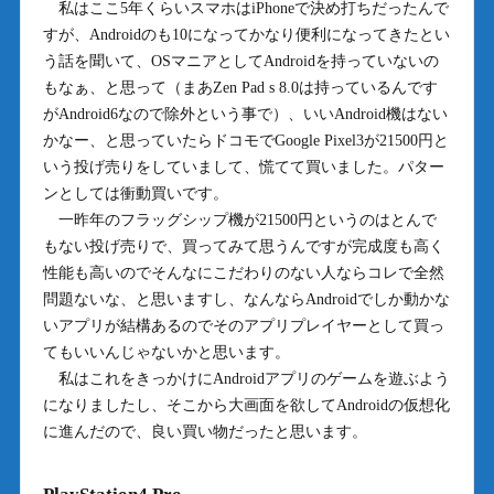
私はここ5年くらいスマホはiPhoneで決め打ちだったんで
すが、Androidのも10になってかなり便利になってきたとい
う話を聞いて、OSマニアとしてAndroidを持っていないの
もなぁ、と思って（まあZen Pad s 8.0は持っているんです
がAndroid6なので除外という事で）、いいAndroid機はない
かなー、と思っていたらドコモでGoogle Pixel3が21500円と
いう投げ売りをしていまして、慌てて買いました。パター
ンとしては衝動買いです。
一昨年のフラッグシップ機が21500円というのはとんで
もない投げ売りで、買ってみて思うんですが完成度も高く
性能も高いのでそんなにこだわりのない人ならコレで全然
問題ないな、と思いますし、なんならAndroidでしか動かな
いアプリが結構あるのでそのアプリプレイヤーとして買っ
てもいいんじゃないかと思います。
私はこれをきっかけにAndroidアプリのゲームを遊ぶよう
になりましたし、そこから大画面を欲してAndroidの仮想化
に進んだので、良い買い物だったと思います。