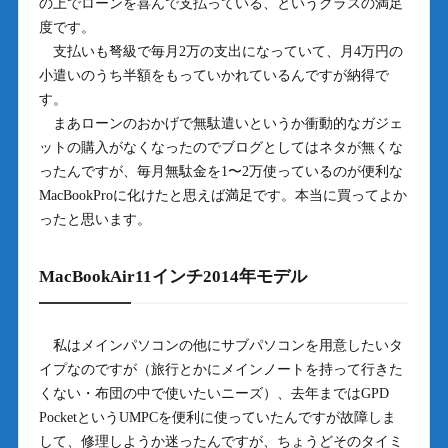
の上でローンを喜んで支払っている、というクラスの満足
度です。
支払いも弩級で毎月2万の支出になっていて、月4万円の
小遣いのうち半額をもっていかれているんですが納得で
す。
まあローンのおかげで無駄遣いというか衝動的なガジェ
ットの購入がなくなったのでブログとしてはネタが無くな
ったんですが、毎月無駄金を1〜2万使っているのが便利な
MacBookProに化けたと思えば満足です。本当に買ってよか
ったと思います。
MacBookAir11インチ2014年モデル
私はメインパソコンの他にサブパソコンを用意したいタ
イプなのですが（旅行とかにメインノートを持って行きた
くない・布団の中で使いたいニーズ）、去年まではGPD
PocketというUMPCを便利に使っていたんですが故障しま
して、修理しようか迷ったんですが、ちょうどそのタイミ