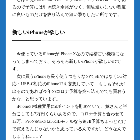
るので予算には引き続き余裕がなく、無駄遣いしない程度
に良いものだけを絞り込んで狙い撃ちしたい所存です。
新しいiPhoneが欲しい
今使っているiPhoneがiPhone Xなので結構古い機種にな
ってしまっており、そろそろ新しいiPhoneが欲しいので
す。
次に買うiPhoneも長く使うつもりなのでSEではなく5G対
応・USB-C対応のiPhone12を妄想していて、もしもそれが
出るのであれば今年のコロナ予算を突っ込んででも買おう
かな、と思っています。
iPhoneの機種変用にdポイントを貯めていて、嫁さんと半
分こしても2万円くらいあるので、コロナ予算と合わせて
12万、ProのMaxの256GBモデルなら追加予算ちょっとだけ
で買えるんじゃないかと思っているんですが、どうなんで
しょうね……？