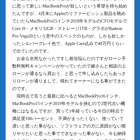
に思って新しいMacBookProが欲しいという希望を持ち始め
たんですが、4月末にAppleのリファービッシュ製品を眺め
ていたらMacBookPro15インチ2018年モデルのCTOモデルで
Core i9・メモリ32GB・ストレージ1TB・グラボがRadeon
Pro Vega20という意中のスペックのものが、しかも欲しか
ったシルバーグレイ色で、Apple Care込みで48万円くらい
で出ていたのです。
お金も全然なかったですし相当悩んだのですがローン手
数料無料キャンペーンがやっていたので嫁さんと相談の上
ローンが通るなら買おう、と思って申し込みしたらあっさ
りローンが通りまして、晴れてオーナーになる事ができた
のです。
現時点で言うと最新に比べるとMacBookPro16インチ、
MacBookPro15インチ2019年モデルを挟むので2世代古い機
種にはなるんですが、買って1年経っている今日の時点で
満足度100パーセント、不満がまったくない、使っていて
遅いと思った事がない、ソフトウェアの方に原因がない限
りやりたいと思った事でできなかった事がない、今も納得