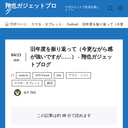
翔也ガジェットブロ
〜ガジェットで生活を楽し
グ
く！〜
スマホ・タブレット
Android
旧年度を振り返って（今更なが
TOPページ
旧年度を振り返って（今更ながら感
04/21
が強いですが……） - 翔也ガジェッ
2020
トブログ
Android
GPD Pocket
Mac
アプリ・ソフト
スマホ・タブレット
戯言
如月 翔也
この記事は約
10
分で読めます