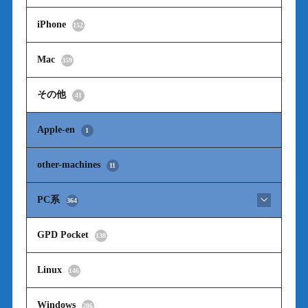
iPhone
152
Mac
359
その他
41
Apple-en
1
other-machines
11
PC系
364
GPD Pocket
138
Linux
146
Windows
286