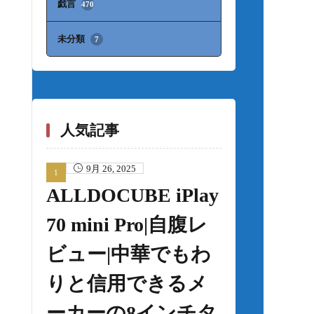
戯言
470
未分類
7
人気記事
9月 26, 2025
ALLDOCUBE iPlay
70 mini Pro|自腹レ
ビュー|中華でもわ
りと信用できるメ
ーカーの8インチタ