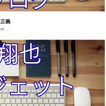
は大正義
てGP……