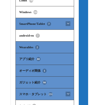
Linux
146
Windows
286
SmartPhone/Tablet
7
android-en
7
Wearables
2
アプリ紹介
80
オーディオ関係
1
ガジェット紹介
90
スマホ・タブレット
231