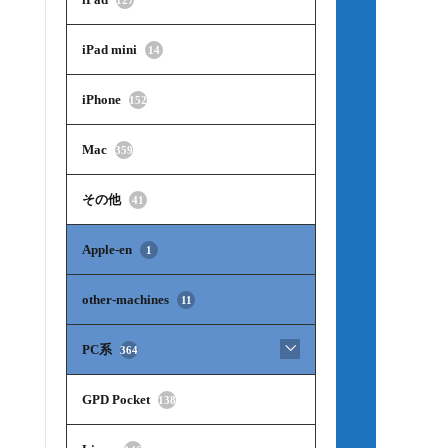
iPad mini
14
iPhone
152
Mac
359
その他
41
Apple-en
1
other-machines
11
PC系
364
GPD Pocket
138