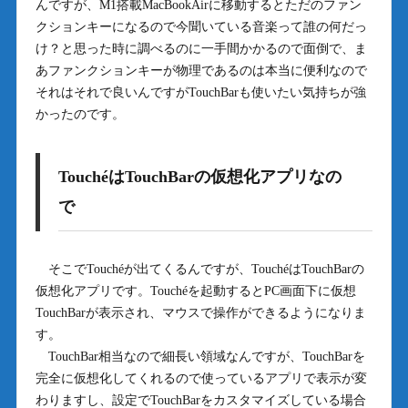
んですが、M1搭載MacBookAirに移動するとただのファン
クションキーになるので今聞いている音楽って誰の何だっ
け？と思った時に調べるのに一手間かかるので面倒で、ま
あファンクションキーが物理であるのは本当に便利なので
それはそれで良いんですがTouchBarも使いたい気持ちが強
かったのです。
TouchéはTouchBarの仮想化アプリなの
で
そこでTouchéが出てくるんですが、TouchéはTouchBarの
仮想化アプリです。Touchéを起動するとPC画面下に仮想
TouchBarが表示され、マウスで操作ができるようになりま
す。
TouchBar相当なので細長い領域なんですが、TouchBarを
完全に仮想化してくれるので使っているアプリで表示が変
わりますし、設定でTouchBarをカスタマイズしている場合