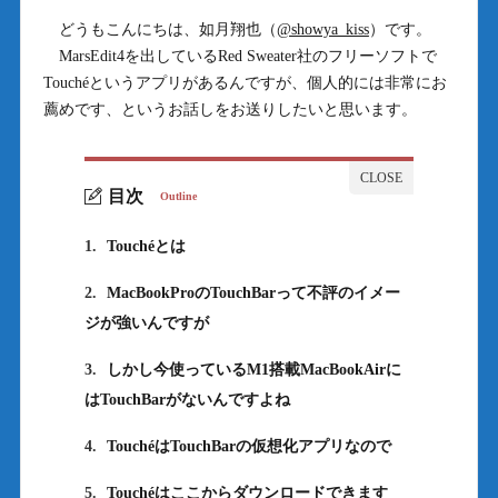
どうもこんにちは、如月翔也（
@showya_kiss
）です。
MarsEdit4を出しているRed Sweater社のフリーソフトで
Touchéというアプリがあるんですが、個人的には非常にお
薦めです、というお話しをお送りしたいと思います。
目次
Outline
1.
Touchéとは
2.
MacBookProのTouchBarって不評のイメー
ジが強いんですが
3.
しかし今使っているM1搭載MacBookAirに
はTouchBarがないんですよね
4.
TouchéはTouchBarの仮想化アプリなので
5.
Touchéはここからダウンロードできます