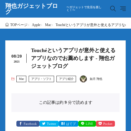
翔也ガジェットブロ
〜ガジェットで生活を楽し
グ
く！〜
Apple
Mac
Touchéというアプリが意外と使えるアプリなの
TOPページ
Touchéというアプリが意外と使える
08/20
アプリなのでお薦めします - 翔也ガ
2021
ジェットブログ
Mac
アプリ・ソフト
アプリ紹介
如月 翔也
この記事は約
9
分で読めます
Facebook
Twitter
はてブ
LINE
Pocket