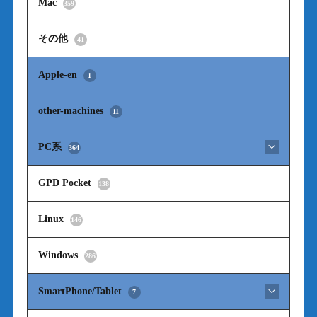
Mac
359
その他
41
Apple-en
1
other-machines
11
PC系
364
GPD Pocket
138
Linux
146
Windows
286
SmartPhone/Tablet
7