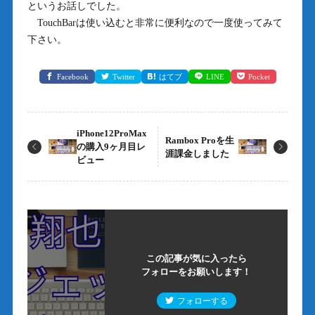
というお話しでした。
TouchBarは使い込むと非常に便利なので一度使ってみて
下さい。
Facebook
Twitter
はてブ
LINE
Pocket
iPhone12ProMax
Rambox Proを生
の購入9ヶ月目レ
涯課金しました
ビュー
この記事が気に入ったら
フォローをお願いします！
フォローする