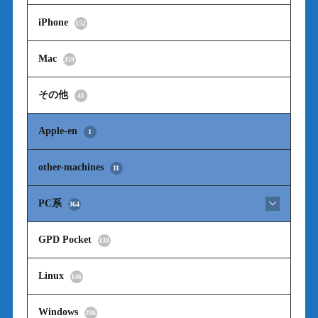
iPhone
152
Mac
359
その他
41
Apple-en
1
other-machines
11
PC系
364
GPD Pocket
138
Linux
146
Windows
286