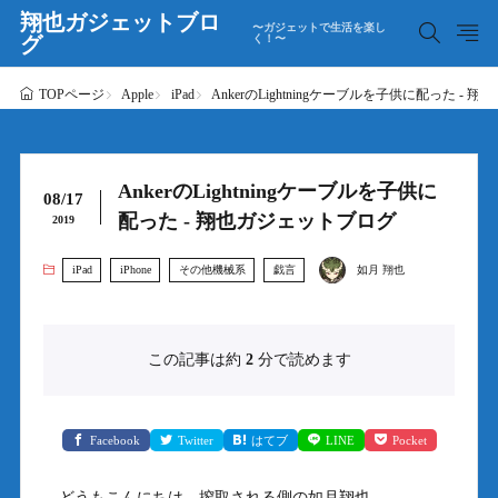
翔也ガジェットブロ
〜ガジェットで生活を楽し
グ
く！〜
Apple
iPad
AnkerのLightningケーブルを子供に配った -
TOPページ
AnkerのLightningケーブルを子供に
08/17
配った - 翔也ガジェットブログ
2019
iPad
iPhone
その他機械系
戯言
如月 翔也
この記事は約
2
分で読めます
Facebook
Twitter
はてブ
LINE
Pocket
どうもこんにちは、搾取される側の如月翔也