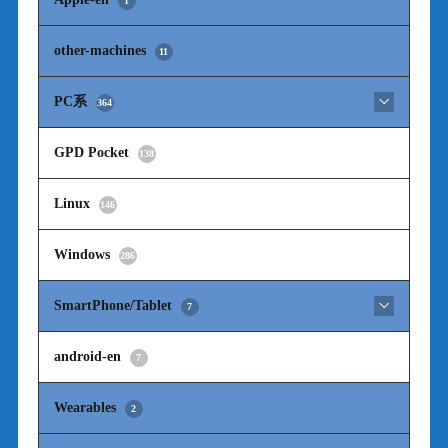
1
other-machines
11
PC系
364
GPD Pocket
138
Linux
146
Windows
286
SmartPhone/Tablet
7
android-en
7
Wearables
2