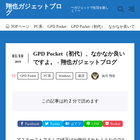
翔也ガジェットブロ
〜ガジェットで生活を楽し
グ
く！〜
PC系
GPD Pocket
GPD Pocket（初代）、なかなか良いで
TOPページ
GPD Pocket（初代）、なかなか良い
01/10
ですよ。 - 翔也ガジェットブログ
2019
GPD Pocket
PC系
Windows
戯言
如月 翔也
この記事は約
2
分で読めます
Facebook
Twitter
はてブ
LINE
Pocket
アスキーストアさんで値下げが敢行されたようなのでち