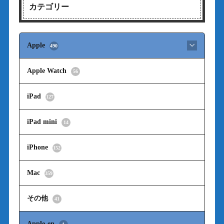
カテゴリー
Apple
490
Apple Watch
56
iPad
127
iPad mini
14
iPhone
152
Mac
359
その他
41
Apple-en