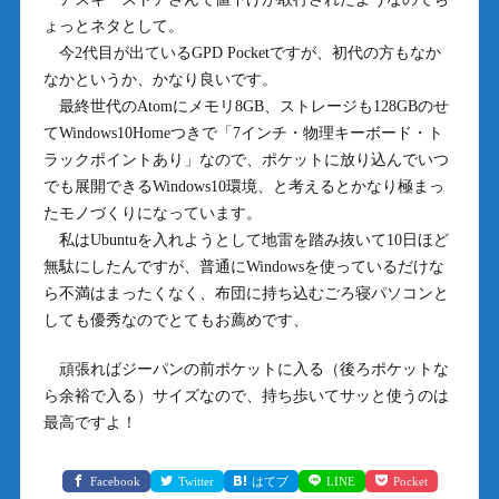
ょっとネタとして。
今2代目が出ているGPD Pocketですが、初代の方もなか
なかというか、かなり良いです。
最終世代のAtomにメモリ8GB、ストレージも128GBのせ
てWindows10Homeつきで「7インチ・物理キーボード・ト
ラックポイントあり」なので、ポケットに放り込んでいつ
でも展開できるWindows10環境、と考えるとかなり極まっ
たモノづくりになっています。
私はUbuntuを入れようとして地雷を踏み抜いて10日ほど
無駄にしたんですが、普通にWindowsを使っているだけな
ら不満はまったくなく、布団に持ち込むごろ寝パソコンと
しても優秀なのでとてもお薦めです、
頑張ればジーパンの前ポケットに入る（後ろポケットな
ら余裕で入る）サイズなので、持ち歩いてサッと使うのは
最高ですよ！
Facebook
Twitter
はてブ
LINE
Pocket