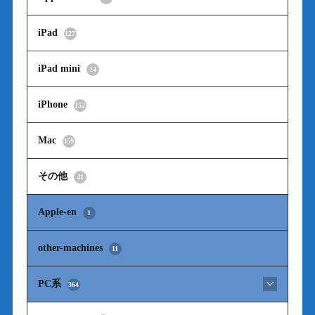
iPad
127
iPad mini
14
iPhone
152
Mac
359
その他
41
Apple-en
1
other-machines
11
PC系
364