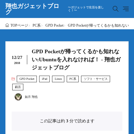
翔也ガジェットブロ
〜ガジェットで生活を楽し
グ
く！〜
PC系
GPD Pocket
GPD Pocketが帰ってくるかも知れない:
TOPページ
GPD Pocketが帰ってくるかも知れな
12/27
い:Ubuntuを入れなければ！ - 翔也ガ
2018
ジェットブログ
GPD Pocket
iPad
Linux
PC系
ソフト・サービス
戯言
如月 翔也
この記事は約
3
分で読めます