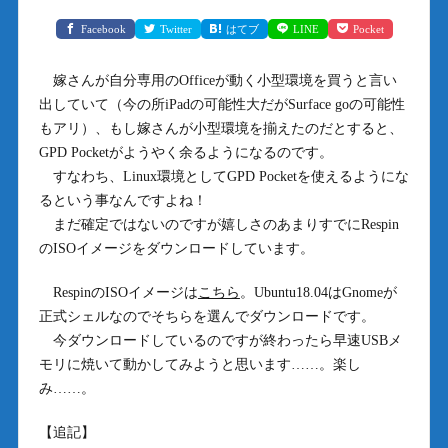
Facebook
Twitter
はてブ
LINE
Pocket
嫁さんが自分専用のOfficeが動く小型環境を買うと言い
出していて（今の所iPadの可能性大だがSurface goの可能性
もアリ）、もし嫁さんが小型環境を揃えたのだとすると、
GPD Pocketがようやく余るようになるのです。
すなわち、Linux環境としてGPD Pocketを使えるようにな
るという事なんですよね！
まだ確定ではないのですが嬉しさのあまりすでにRespin
のISOイメージをダウンロードしています。
RespinのISOイメージは
こちら
。Ubuntu18.04はGnomeが
正式シェルなのでそちらを選んでダウンロードです。
今ダウンロードしているのですが終わったら早速USBメ
モリに焼いて動かしてみようと思います……。楽し
み……。
【追記】