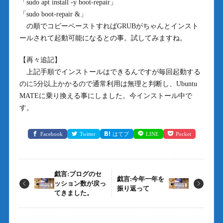
「sudo apt install -y boot-repair」
「sudo boot-repair &」
の順でコピーペーストすればGRUBがちゃんとインスト
ールされて起動可能になるとの事。試してみますね。
【再々追記】
上記手順でインストールはできるんですが毎回起動する
のに5分以上かかるので通常利用は無理と判断し、Ubuntu
MATEに乗り換える事にしました。今インストール中で
す。
Facebook
Twitter
はてブ
LINE
Pocket
戯言:ブログのセ
戯言:今年一年を
ッション数が戻っ
振り返って
てきました。