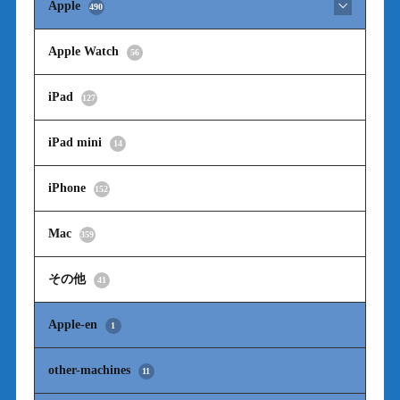
Apple
490
Apple Watch
56
iPad
127
iPad mini
14
iPhone
152
Mac
359
その他
41
Apple-en
1
other-machines
11