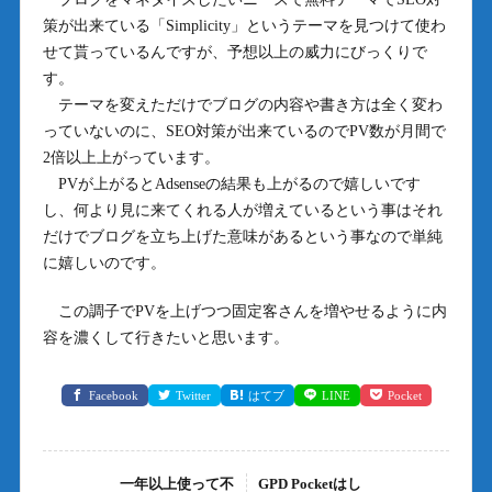
策が出来ている「Simplicity」というテーマを見つけて使わ
せて貰っているんですが、予想以上の威力にびっくりで
す。
テーマを変えただけでブログの内容や書き方は全く変わ
っていないのに、SEO対策が出来ているのでPV数が月間で
2倍以上上がっています。
PVが上がるとAdsenseの結果も上がるので嬉しいです
し、何より見に来てくれる人が増えているという事はそれ
だけでブログを立ち上げた意味があるという事なので単純
に嬉しいのです。
この調子でPVを上げつつ固定客さんを増やせるように内
容を濃くして行きたいと思います。
Facebook
Twitter
はてブ
LINE
Pocket
一年以上使って不
GPD Pocketはし