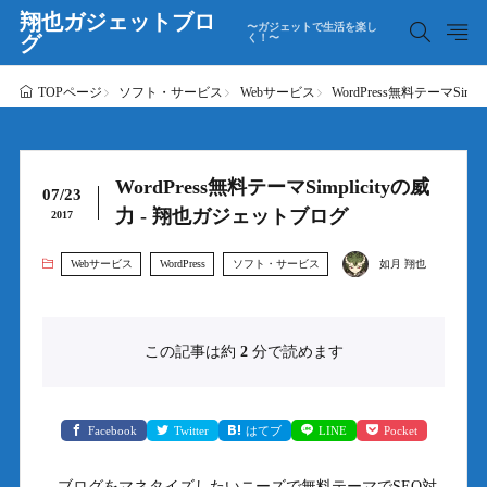
翔也ガジェットブロ
〜ガジェットで生活を楽し
グ
く！〜
ソフト・サービス
Webサービス
WordPress無料テーマSim
TOPページ
WordPress無料テーマSimplicityの威
07/23
力 - 翔也ガジェットブログ
2017
Webサービス
WordPress
ソフト・サービス
如月 翔也
この記事は約
2
分で読めます
Facebook
Twitter
はてブ
LINE
Pocket
ブログをマネタイズしたいニーズで無料テーマでSEO対