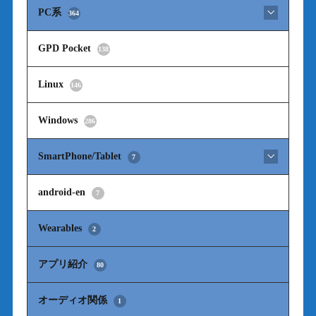
PC系
364
GPD Pocket
138
Linux
146
Windows
286
SmartPhone/Tablet
7
android-en
7
Wearables
2
アプリ紹介
80
オーディオ関係
1