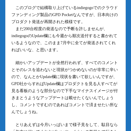
このブログで結構取り上げているindiegogoでのクラウド
ファンディング製品のGPD Pocketなんですが、日本向けの
プロダクト発送が再開された模様です。
まだ200台程度の発送なので予断を許しませんが、
indiegogoのUpdate欄にも今週から順次送付すると書かれて
いるようなので、このまま7月中に全てが発送されてくれ
ればいいな、と思います。
細かいアップデートが全然行われず、すべてのコメント
とそのレスを追わないと現状がつかめないのが非常に辛い
ので、なんとかUpdate欄に現状を書いて欲しいんですが、
GPD社からすればUpdate欄はプロダクトを見る人すべてが
見る看板のような部分なので下手なマイナスイメージが付
きまとうようなアップデートは載せたくないんでしょう
し、コメントですむのであればコメントで済ませたい所な
んでしょうね。
とりあえずは今月いっぱいまで様子見をして、駄目なら