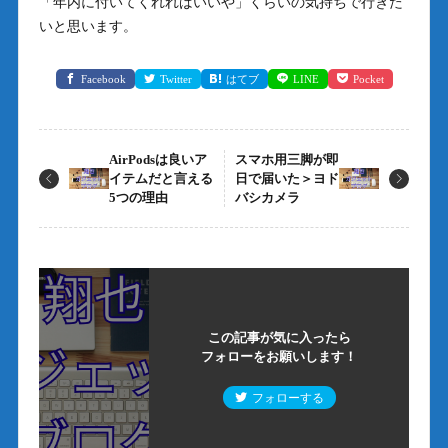
「年内に付いてくれればいいや」くらいの気持ちで行きた
いと思います。
Facebook
Twitter
はてブ
LINE
Pocket
AirPodsは良いア
スマホ用三脚が即
イテムだと言える
日で届いた＞ヨド
5つの理由
バシカメラ
この記事が気に入ったら
フォローをお願いします！
フォローする