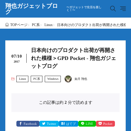
翔也ガジェットブロ
〜ガジェットで生活を楽し
グ
く！〜
PC系
Linux
日本向けのプロダクト出荷が再開された模様＞GPD 
TOPページ
日本向けのプロダクト出荷が再開さ
07/10
れた模様＞GPD Pocket - 翔也ガジェ
2017
ットブログ
Linux
PC系
Windows
如月 翔也
この記事は約
2
分で読めます
Facebook
Twitter
はてブ
LINE
Pocket