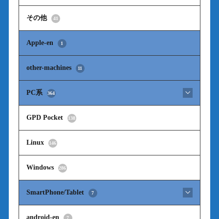
その他
41
Apple-en
1
other-machines
11
PC系
364
GPD Pocket
138
Linux
146
Windows
286
SmartPhone/Tablet
7
android-en
7