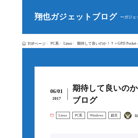
翔也ガジェットブログ
〜ガジェ
PC系
Linux
期待して良いのか！？＞GPD Pocke
TOPページ
期待して良いのか！？
06/01
ブログ
2017
Linux
PC系
Windows
戯言
如