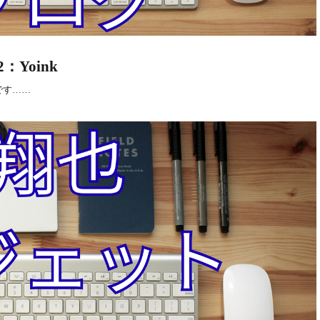
Yoink
）です……