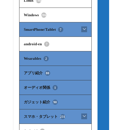
Linux
146
Windows
286
SmartPhone/Tablet
7
android-en
7
Wearables
2
アプリ紹介
80
オーディオ関係
1
ガジェット紹介
90
スマホ・タブレット
231