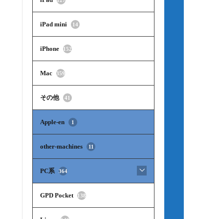
iPad mini
14
iPhone
152
Mac
359
その他
41
Apple-en
1
other-machines
11
PC系
364
GPD Pocket
138