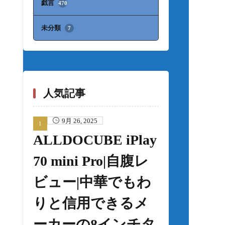
戯言
470
未分類
7
人気記事
9月 26, 2025
ALLDOCUBE iPlay
70 mini Pro|自腹レ
ビュー|中華でもわ
りと信用できるメ
ーカーの8インチタ