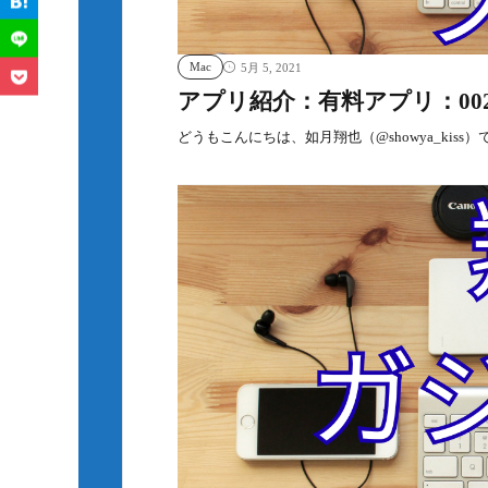
Mac
5月 5, 2021
アプリ紹介：有料アプリ：002：
どうもこんにちは、如月翔也（@showya_kiss