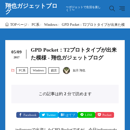
翔也ガジェットブロ
〜ガジェットで生活を楽し
グ
く！〜
PC系
Windows
GPD Pocket：T2プロトタイプが出来た模
TOPページ
GPD Pocket：T2プロトタイプが出来
05/09
た模様 - 翔也ガジェットブログ
2017
PC系
Windows
戯言
如月 翔也
この記事は約
2
分で読めます
Facebook
Twitter
はてブ
LINE
Pocket
indiegogoで出資したGPD Pocketですが、今日indiegogoか