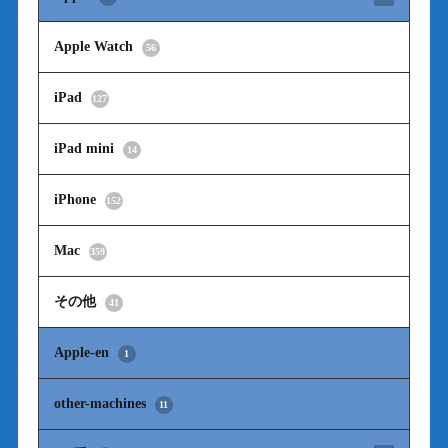
Apple Watch
56
iPad
127
iPad mini
14
iPhone
152
Mac
359
その他
41
Apple-en
1
other-machines
11