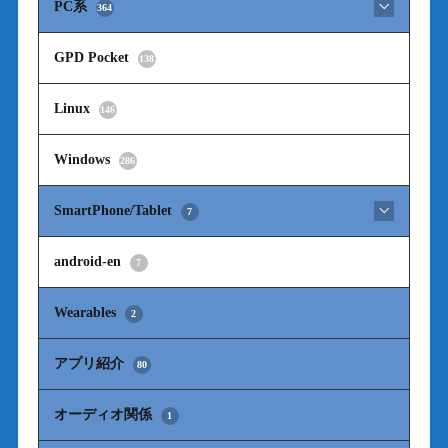
PC系
364
GPD Pocket
138
Linux
146
Windows
286
SmartPhone/Tablet
7
android-en
7
Wearables
2
アプリ紹介
80
オーディオ関係
1