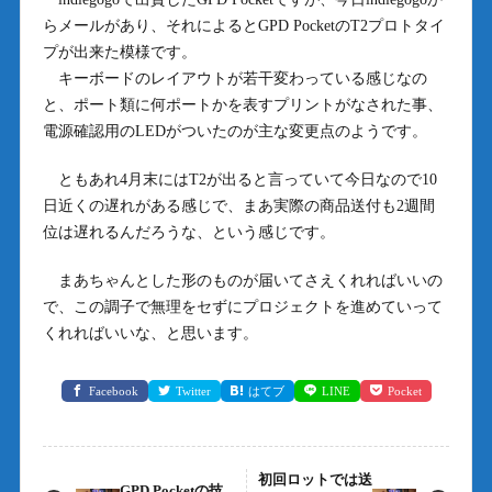
らメールがあり、それによるとGPD PocketのT2プロトタイ
プが出来た模様です。
キーボードのレイアウトが若干変わっている感じなの
と、ポート類に何ポートかを表すプリントがなされた事、
電源確認用のLEDがついたのが主な変更点のようです。
ともあれ4月末にはT2が出ると言っていて今日なので10
日近くの遅れがある感じで、まあ実際の商品送付も2週間
位は遅れるんだろうな、という感じです。
まあちゃんとした形のものが届いてさえくれればいいの
で、この調子で無理をセずにプロジェクトを進めていって
くれればいいな、と思います。
Facebook
Twitter
はてブ
LINE
Pocket
初回ロットでは送
GPD Pocketの技