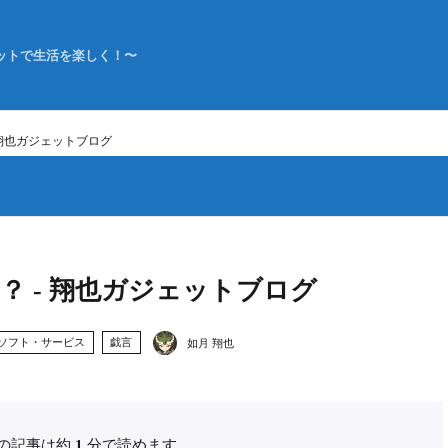
ットで生活を楽しく！〜
 翔也ガジェットブログ
？ - 翔也ガジェットブログ
ソフト・サービス
戯言
如月 翔也
の記事は約
1
分で読めます