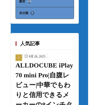
戯言
470
未分類
7
人気記事
9月 26, 2025
ALLDOCUBE iPlay
70 mini Pro|自腹レ
ビュー|中華でもわ
りと信用できるメ
ーカーの8インチタ