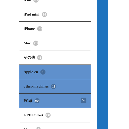
iPad mini
14
iPhone
152
Mac
359
その他
41
Apple-en
1
other-machines
11
PC系
364
GPD Pocket
138