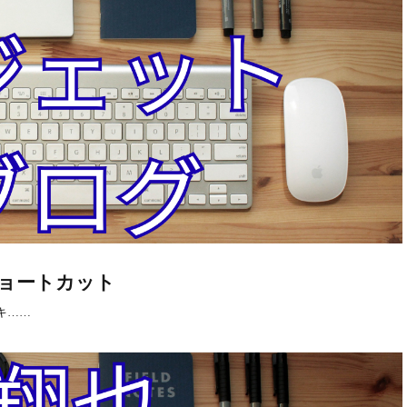
力ショートカット
」キ……