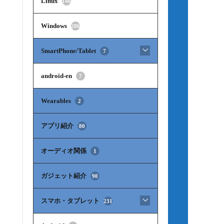
Linux
146
Windows
286
SmartPhone/Tablet
7
android-en
7
Wearables
2
アプリ紹介
80
オーディオ関係
1
ガジェット紹介
90
スマホ・タブレット
231