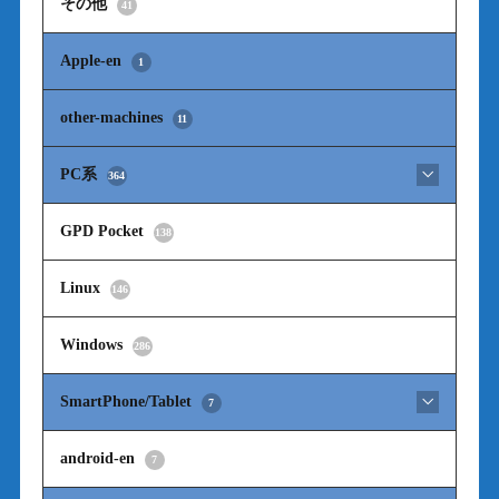
その他
41
Apple-en
1
other-machines
11
PC系
364
GPD Pocket
138
Linux
146
Windows
286
SmartPhone/Tablet
7
android-en
7