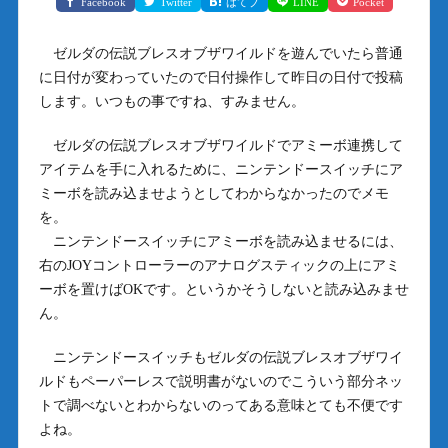
Facebook
Twitter
はてブ
LINE
Pocket
ゼルダの伝説ブレスオブザワイルドを遊んでいたら普通
に日付が変わっていたので日付操作して昨日の日付で投稿
します。いつもの事ですね、すみません。
ゼルダの伝説ブレスオブザワイルドでアミーボ連携して
アイテムを手に入れるために、ニンテンドースイッチにア
ミーボを読み込ませようとしてわからなかったのでメモ
を。
ニンテンドースイッチにアミーボを読み込ませるには、
右のJOYコントローラーのアナログスティックの上にアミ
ーボを置けばOKです。というかそうしないと読み込みませ
ん。
ニンテンドースイッチもゼルダの伝説ブレスオブザワイ
ルドもペーパーレスで説明書がないのでこういう部分ネッ
トで調べないとわからないのってある意味とても不便です
よね。