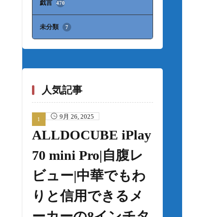
戯言
470
未分類
7
人気記事
9月 26, 2025
ALLDOCUBE iPlay
70 mini Pro|自腹レ
ビュー|中華でもわ
りと信用できるメ
ーカーの8インチタ