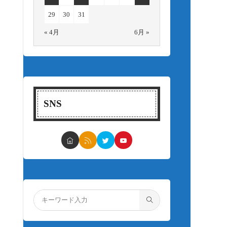
29
30
31
« 4月
6月 »
SNS