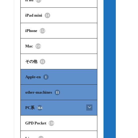
iPad mini
14
iPhone
152
Mac
359
その他
41
Apple-en
1
other-machines
11
PC系
364
GPD Pocket
138