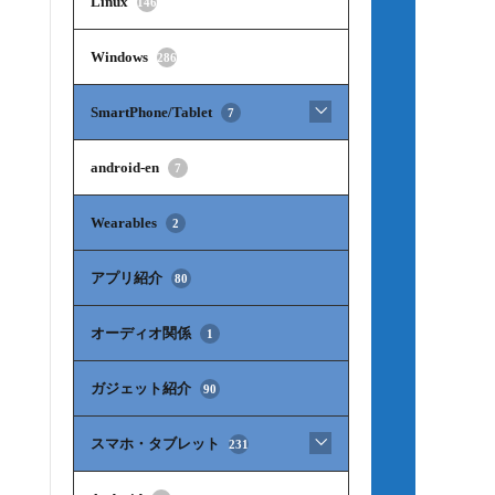
Linux
146
Windows
286
SmartPhone/Tablet
7
android-en
7
Wearables
2
アプリ紹介
80
オーディオ関係
1
ガジェット紹介
90
スマホ・タブレット
231