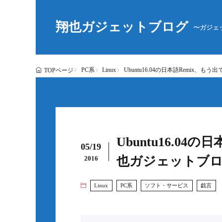
翔也ガジェットブログ
〜ガジェ
PC系
Linux
Ubuntu16.04の日本語Remix、
TOPページ
Ubuntu16.04
05/19
也ガジェットブ
2016
Linux
PC系
ソフト・サービス
戯言