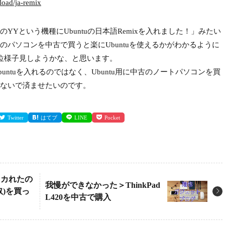
load/ja-remix
Yという機種にUbuntuの日本語Remixを入れました！」みたい
パソコンを中古で買うと楽にUbuntuを使えるかがわかるように
位様子見しようかな、と思います。
ntuを入れるのではなく、Ubuntu用に中古のノートパソコンを買
ないで済ませたいのです。
Twitter
はてブ
LINE
Pocket
イカれたの
我慢ができなかった＞ThinkPad
奴)を買っ
L420を中古で購入