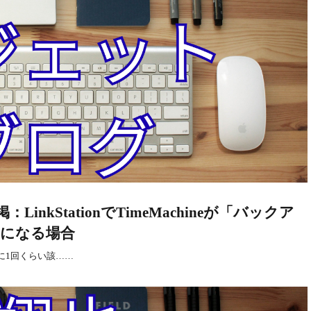
nkStationでTimeMachineが「バックア
になる場合
に1回くらい該……