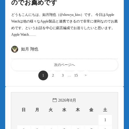
のでお薦めです
どうもこんにちは、如月翔也（@showya_kiss）です。 今日はApple
Watchは他の様々なApple製品と連携できるので非常に便利なのでお薦
めです、というお話を中心に戯言編成でお送りしたいと思います。
Apple Watch……
如月 翔也
次のページへ
…
1
2
3
15
>
2026年8月
日
月
火
水
木
金
土
1