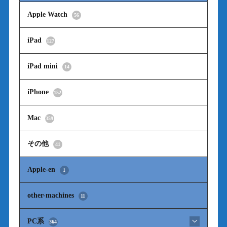
Apple Watch
56
iPad
127
iPad mini
14
iPhone
152
Mac
359
その他
41
Apple-en
1
other-machines
11
PC系
364